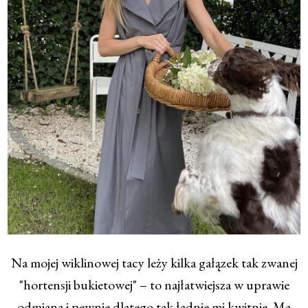
Na mojej wiklinowej tacy leży kilka gałązek tak zwanej
"hortensji bukietowej" – to najłatwiejsza w uprawie
odmiana i pewnie dlatego tak ładnie mi kwitnie. Ma