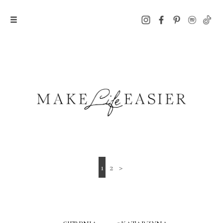
1
2
>