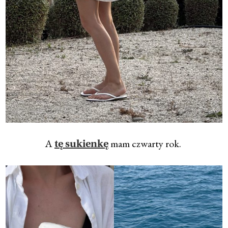
A
mam czwarty rok.
tę sukienkę