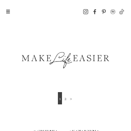
1
2
>