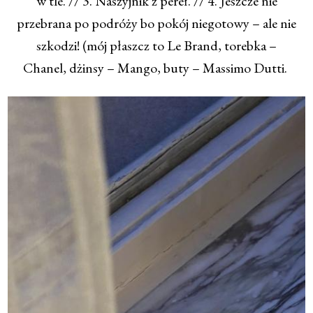
w tle. // 3. Naszyjnik z pereł. // 4. Jeszcze nie
przebrana po podróży bo pokój niegotowy – ale nie
szkodzi! (mój płaszcz to Le Brand, torebka –
Chanel, dżinsy – Mango, buty – Massimo Dutti.