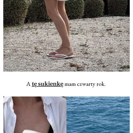
A
mam czwarty rok.
tę sukienkę