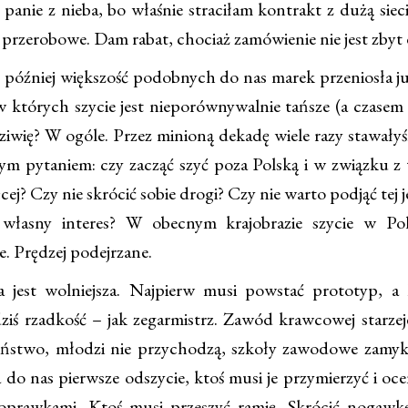
 panie z nieba, bo właśnie straciłam kontrakt z dużą sie
przerobowe. Dam rabat, chociaż zamówienie nie jest zbyt 
t później większość podobnych do nas marek przeniosła j
 których szycie jest nieporównywalnie tańsze (a czasem t
dziwię? W ogóle. Przez minioną dekadę wiele razy stawały
ym pytaniem: czy zacząć szyć poza Polską i w związku z 
cej? Czy nie skrócić sobie drogi? Czy nie warto podjąć tej j
 własny interes? W obecnym krajobrazie szycie w Pols
. Prędzej podejrzane.
jest wolniejsza. Najpierw musi powstać prototyp, a 
ziś rzadkość – jak zegarmistrz. Zawód krawcowej starzeje
eństwo, młodzi nie przychodzą, szkoły zawodowe zamyka
do nas pierwsze odszycie, ktoś musi je przymierzyć i oce
oprawkami. Ktoś musi przeszyć ramię. Skrócić nogawk