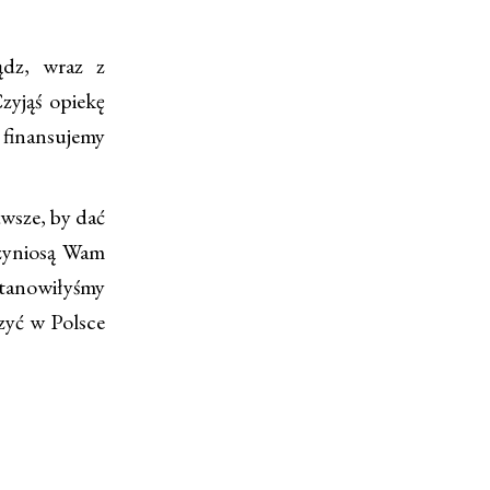
dz, wraz z
zyjąś opiekę
 finansujemy
wsze, by dać
rzyniosą Wam
stanowiłyśmy
zyć w Polsce