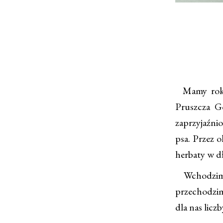
Mamy rok 2
Pruszcza G
zaprzyjaźnio
psa. Przez 
herbaty w d
Wchodzimy d
przechodzim
dla nas liczb