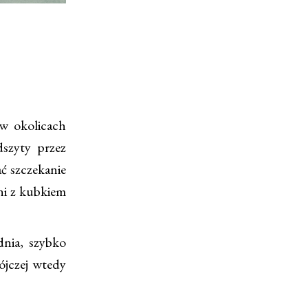
w okolicach
szyty przez
ć szczekanie
ni z kubkiem
dnia, szybko
ójczej wtedy