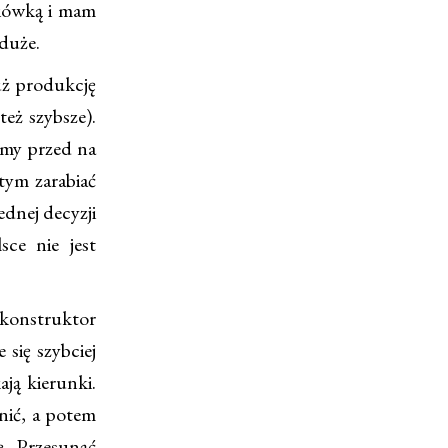
ciówką i mam
duże.
uż produkcję
eż szybsze).
śmy przed na
tym zarabiać
ednej decyzji
ce nie jest
konstruktor
 się szybciej
ją kierunki.
nić, a potem
ę. Przesunąć