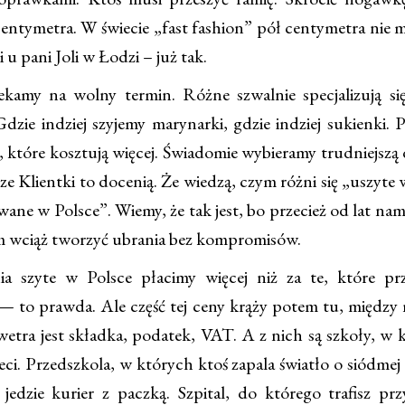
entymetra. W świecie „fast fashion” pół centymetra nie m
i u pani Joli w Łodzi – już tak.
amy na wolny termin. Różne szwalnie specjalizują si
Gdzie indziej szyjemy marynarki, gdzie indziej sukienki.
e, które kosztują więcej. Świadomie wybieramy trudniejszą 
sze Klientki to docenią. Że wiedzą, czym różni się „uszyte
ane w Polsce”. Wiemy, że tak jest, bo przecież od lat nam
 wciąż tworzyć ubrania bez kompromisów.
 szyte w Polsce płacimy więcej niż za te, które pr
— to prawda. Ale część tej ceny krąży potem tu, między 
wetra jest składka, podatek, VAT. A z nich są szkoły, w 
ieci. Przedszkola, w których ktoś zapala światło o siódmej
jedzie kurier z paczką. Szpital, do którego trafisz p