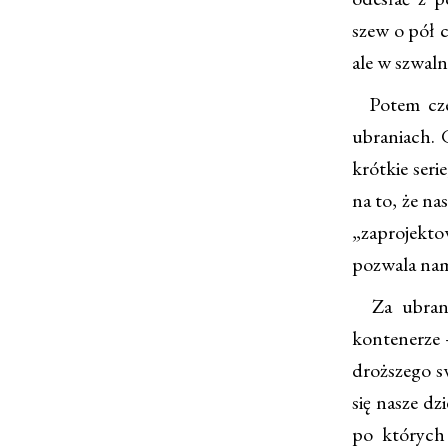
szew o pół c
ale w szwaln
Potem czek
ubraniach. 
krótkie seri
na to, że na
„zaprojektow
pozwala nam
Za ubrania
kontenerze 
droższego s
się nasze dz
po których 