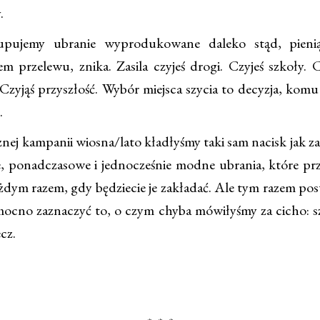
.
ujemy ubranie wyprodukowane daleko stąd, pienią
m przelewu, znika. Zasila czyjeś drogi. Czyjeś szkoły. C
Czyjąś przyszłość. Wybór miejsca szycia to decyzja, komu
.
ej kampanii wiosna/lato kładłyśmy taki sam nacisk jak za
 ponadczasowe i jednocześnie modne ubrania, które p
ażdym razem, gdy będziecie je zakładać. Ale tym razem po
mocno zaznaczyć to, o czym chyba mówiłyśmy za cicho: s
ecz.