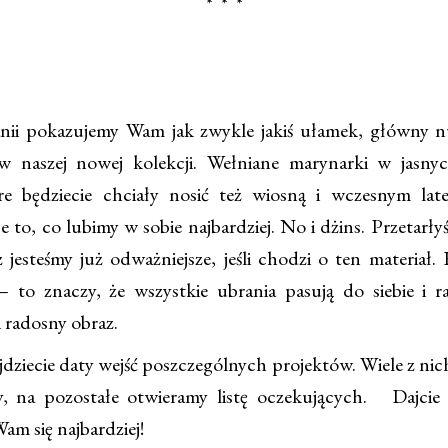
* * *
i pokazujemy Wam jak zwykle jakiś ułamek, główny nu
 w naszej nowej kolekcji. Wełniane marynarki w jasny
re będziecie chciały nosić też wiosną i wczesnym lat
e to, co lubimy w sobie najbardziej. No i dżins. Przetarł
az jesteśmy już odważniejsze, jeśli chodzi o ten materiał. 
 to znaczy, że wszystkie ubrania pasują do siebie i 
i radosny obraz.
dziecie daty wejść poszczególnych projektów. Wiele z nich 
, na pozostałe otwieramy listę oczekujących. Dajcie
m się najbardziej!