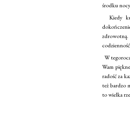
środku nocy
Kiedy kup
dokończenie
zdrowotną. 
codzienność
W tegoroczn
Wam piękne,
radość za k
też bardzo 
to wielka rz