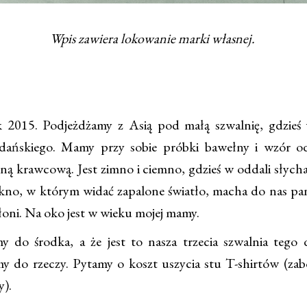
Wpis zawiera lokowanie marki własnej.
015. Podjeżdżamy z Asią pod małą szwalnię, gdzieś 
dańskiego. Mamy przy sobie próbki bawełny i wzór od
ną krawcową. Jest zimno i ciemno, gdzieś w oddali słycha
okno, w którym widać zapalone światło, macha do nas pa
łoni. Na oko jest w wieku mojej mamy.
o środka, a że jest to nasza trzecia szwalnia tego 
y do rzeczy. Pytamy o koszt uszycia stu T-shirtów (zab
y).