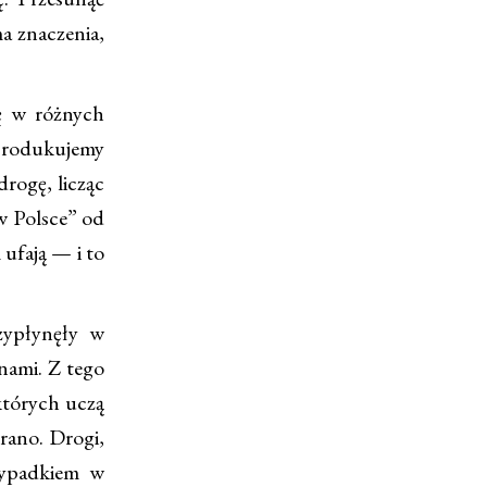
a znaczenia,
ę w różnych
 Produkujemy
drogę, licząc
 w Polsce” od
 ufają — i to
zypłynęły w
nami. Z tego
których uczą
 rano. Drogi,
rzypadkiem w