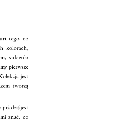
rt tego, co
ch kolorach,
em, sukienki
yśmy pierwsze
Kolekcja jest
razem tworzą
już dziś jest
 mi znać, co