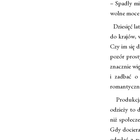
– Spadły mi
wolne moce 
Dziesięć la
do krajów, w
Czy im się 
pozór prost
znacznie wię
i zadbać o
romantyczne
Produkcja 
odzieży to d
niż społecz
Gdy dociera 
odesłać z p