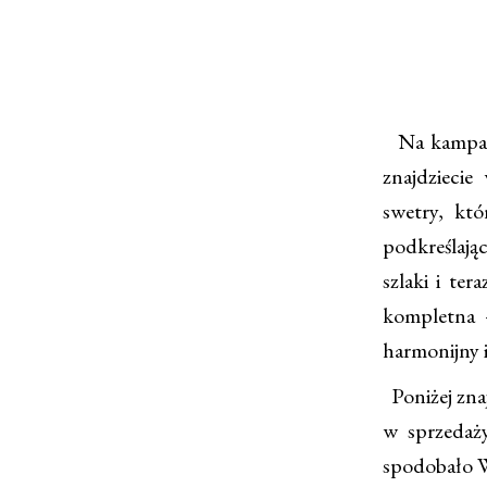
Na kampani
znajdziecie
swetry, któ
podkreślając
szlaki i ter
kompletna –
harmonijny 
Poniżej znaj
w sprzedaży
spodobało Wa