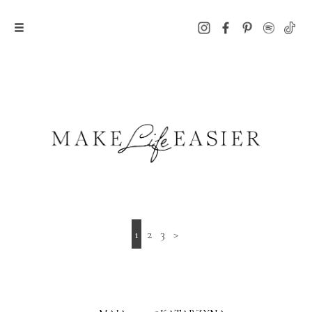
1
2
3
>