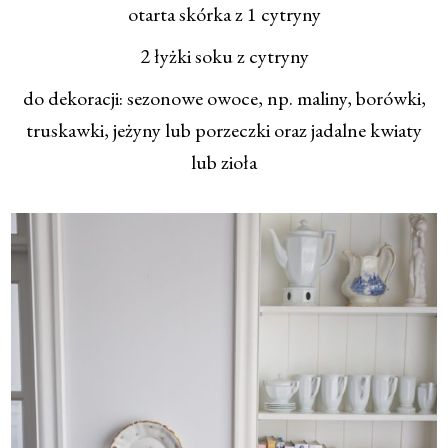
otarta skórka z 1 cytryny
2 łyżki soku z cytryny
do dekoracji: sezonowe owoce, np. maliny, borówki,
truskawki, jeżyny lub porzeczki oraz jadalne kwiaty
lub zioła