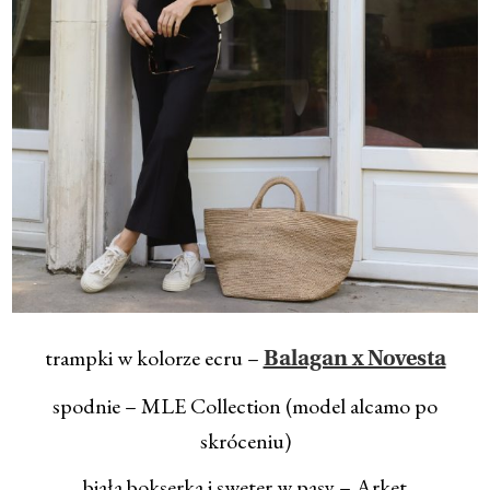
trampki w kolorze ecru –
Balagan x Novesta
spodnie – MLE Collection (model alcamo po
skróceniu)
biała bokserka i sweter w pasy – Arket