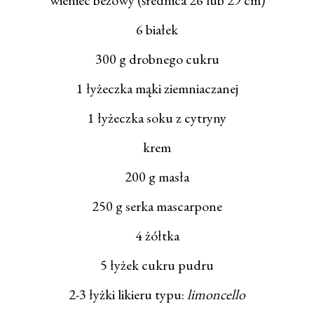
wieniec bezowy (średnica 26 lub 29 cm)
6 białek
300 g drobnego cukru
1 łyżeczka mąki ziemniaczanej
1 łyżeczka soku z cytryny
krem
200 g masła
250 g serka mascarpone
4 żółtka
5 łyżek cukru pudru
2-3 łyżki likieru typu:
limoncello