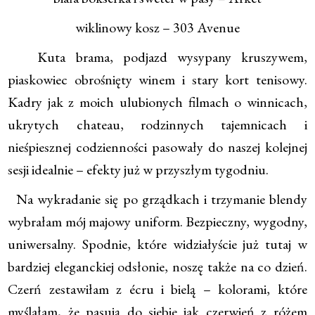
wiklinowy kosz – 303 Avenue
Kuta brama, podjazd wysypany kruszywem,
piaskowiec obrośnięty winem i stary kort tenisowy.
Kadry jak z moich ulubionych filmach o winnicach,
ukrytych chateau, rodzinnych tajemnicach i
nieśpiesznej codzienności pasowały do naszej kolejnej
sesji idealnie – efekty już w przyszłym tygodniu.
Na wykradanie się po grządkach i trzymanie blendy
wybrałam mój majowy uniform. Bezpieczny, wygodny,
uniwersalny. Spodnie, które widziałyście już tutaj w
bardziej eleganckiej odsłonie, noszę także na co dzień.
Czerń zestawiłam z écru i bielą – kolorami, które
myślałam, że pasują do siebie jak czerwień z różem