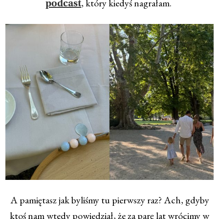
, który kiedyś nagrałam.
podcast
A pamiętasz jak byliśmy tu pierwszy raz? Ach, gdyby
ktoś nam wtedy powiedział, że za parę lat wrócimy w