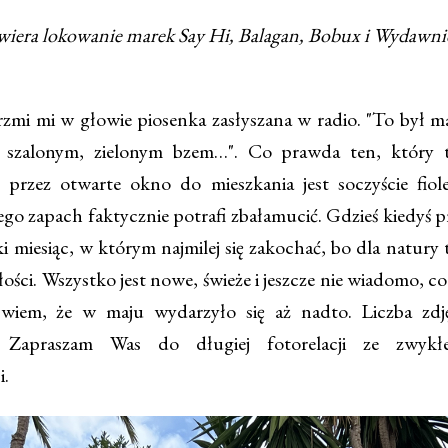
wiera lokowanie marek Say Hi, Balagan, Bobux i Wydawn
mi mi w głowie piosenka zasłyszana w radio. "To był ma
 szalonym, zielonym bzem…". Co prawda ten, który t
przez otwarte okno do mieszkania jest soczyście fiol
 jego zapach faktycznie potrafi zbałamucić. Gdzieś kiedyś 
ki miesiąc, w którym najmilej się zakochać, bo dla natury 
łości. Wszystko jest nowe, świeże i jeszcze nie wiadomo, co
 wiem, że w maju wydarzyło się aż nadto. Liczba zdj
! Zapraszam Was do długiej fotorelacji ze zwykłej
i.