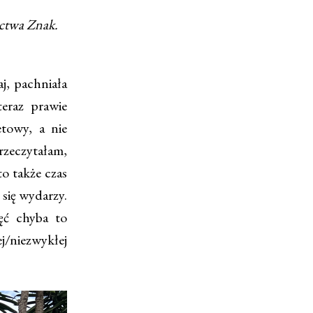
ictwa Znak.
j, pachniała
eraz prawie
etowy, a nie
przeczytałam,
to także czas
 się wydarzy.
ęć chyba to
/niezwykłej