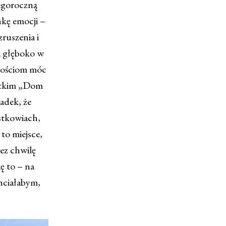
tegoroczną
nkę emocji –
ruszenia i
ak głęboko w
nościom móc
ystkim „Dom
adek, że
ustkowiach,
 to miejsce,
zez chwilę
ię to – na
hciałabym,