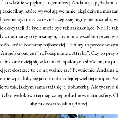
. To właśnie w pięknej i tajemniczej Andaluzji spędziłam 
 takie filmy, które wywołują we mnie jakąś dziwną miesza
ołączenie tęsknoty za czymś czego się nigdy nie poznało, wz
e ekscytacji, że życie może być tak zaskakujące. No i że t
dy z nas marzy o tym samym, aby mimo wszelkim przeciw
 osób, które kochamy najbardziej. Te filmy to przede wsz
„Angielski pacjent” i „Pożegnanie z Afryką”. Czy to przyp
te historie dzieją się w krainach spalonych słońcem, na p
ej jest dostrzec to co najważniejsze? Pewnie nie. Andaluzja
etnie wpisałoby się jako tło do kolejnej wielkiej epopei. Pr
ę tu tak, jakbym sama stała się jej bohaterką. Ale tyczyło s
– tylko widoków i tej magicznej południowej atmosfery. C
aby tak zostało jak najdłużej.