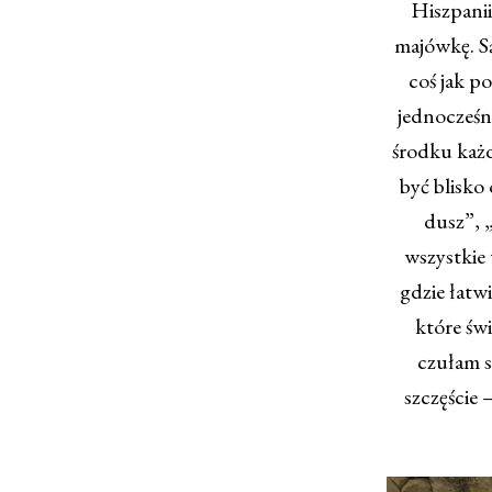
Hiszpanii
majówkę. Są
coś jak p
jednocześni
środku każ
być blisko
dusz”, 
wszystkie 
gdzie łatwi
które świ
czułam si
szczęście 