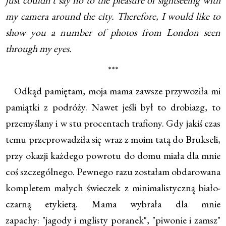
just couldn't say no to the pleasure of sightseeing with
my camera around the city. Therefore, I would like to
show you a number of photos from London seen
through my eyes.
***
Odkąd pamiętam, moja mama zawsze przywoziła mi
pamiątki z podróży. Nawet jeśli był to drobiazg, to
przemyślany i w stu procentach trafiony. Gdy jakiś czas
temu przeprowadziła się wraz z moim tatą do Brukseli,
przy okazji każdego powrotu do domu miała dla mnie
coś szczególnego. Pewnego razu zostałam obdarowana
kompletem małych świeczek z minimalistyczną biało-
czarną etykietą. Mama wybrała dla mnie
zapachy: "jagody i mglisty poranek", "piwonie i zamsz"