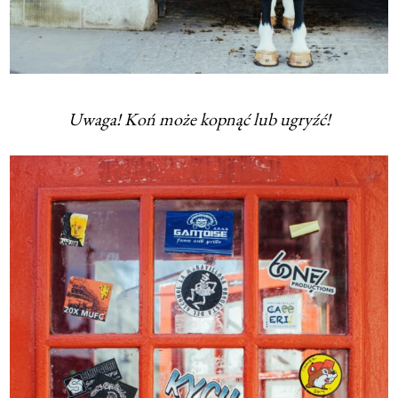
Uwaga! Koń może kopnąć lub ugryźć!