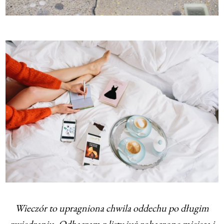
Wieczór to upragniona chwila oddechu po długim
zwiedzaniu. Odhaczam z listy już zobaczone miejsca i