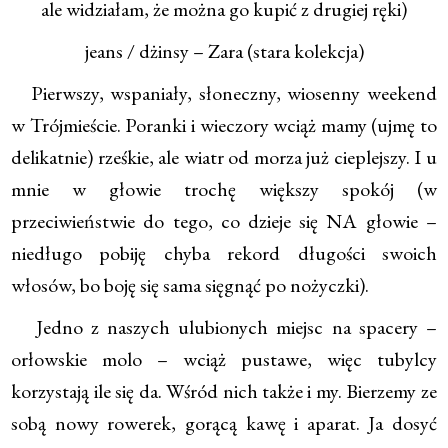
ale widziałam, że można go kupić z drugiej ręki)
jeans / dżinsy – Zara (stara kolekcja)
Pierwszy, wspaniały, słoneczny, wiosenny weekend
w Trójmieście. Poranki i wieczory wciąż mamy (ujmę to
delikatnie) rześkie, ale wiatr od morza już cieplejszy. I u
mnie w głowie trochę większy spokój (w
przeciwieństwie do tego, co dzieje się NA głowie –
niedługo pobiję chyba rekord długości swoich
włosów, bo boję się sama sięgnąć po nożyczki).
Jedno z naszych ulubionych miejsc na spacery –
orłowskie molo – wciąż pustawe, więc tubylcy
korzystają ile się da. Wśród nich także i my. Bierzemy ze
sobą nowy rowerek, gorącą kawę i aparat. Ja dosyć