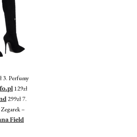
ł 3. Perfumy
129zł
fo.pl
299zł 7.
nd
 Zegarek –
na Field