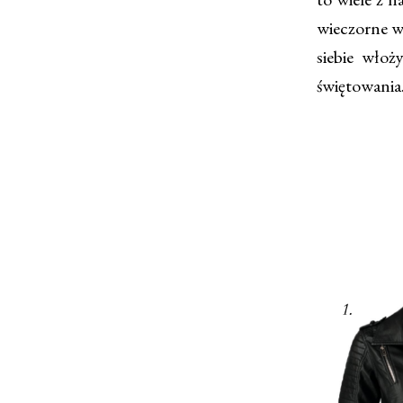
wieczorne wy
siebie wło
świętowania