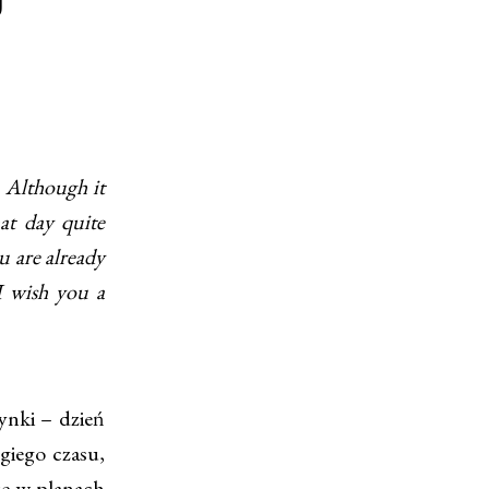
 Although it
hat day quite
u are already
I wish you a
ynki – dzień
giego czasu,
cie w planach