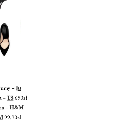
rfumy –
Jo
a –
650zł
T3
zna –
H&M
99,90zł
M