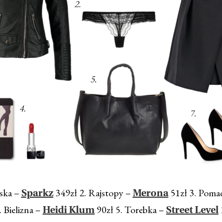
ska –
349zł 2. Rajstopy –
51zł 3. Poma
Sparkz
Merona
. Bielizna –
90zł 5. Torebka –
Heidi Klum
Street Level