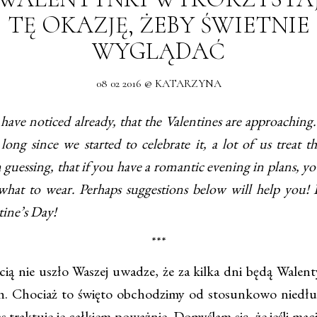
TĘ OKAZJĘ, ŻEBY ŚWIETNIE
WYGLĄDAĆ
08 02 2016 @ KATARZYNA
ve noticed already, that the Valentines are approaching.
long since we started to celebrate it, a lot of us treat t
m guessing, that if you have a romantic evening in plans, yo
hat to wear. Perhaps suggestions below will help you! 
ine’s Day!
***
 nie uszło Waszej uwadze, że za kilka dni będą Walent
. Chociaż to święto obchodzimy od stosunkowo niedłu
as traktuje je całkiem poważnie. Domyślam się, że jeśli ma