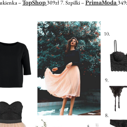
ukienka –
309zł 7. Szpilki –
349
TopShop
PrimaModa