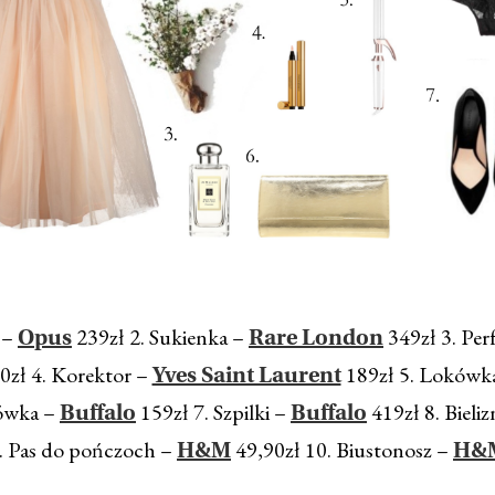
 –
239zł 2. Sukienka –
349zł 3. Pe
Opus
Rare London
0zł 4. Korektor –
189zł 5. Lokówk
Yves Saint Laurent
ówka –
159zł 7. Szpilki –
419zł 8. Bieli
Buffalo
Buffalo
9. Pas do pończoch –
49,90zł 10. Biustonosz –
H&M
H&