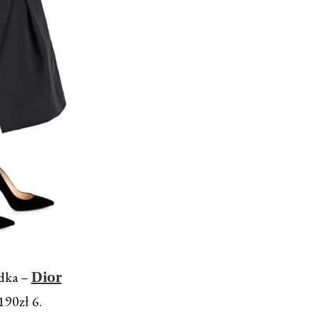
dka –
Dior
190zł 6.