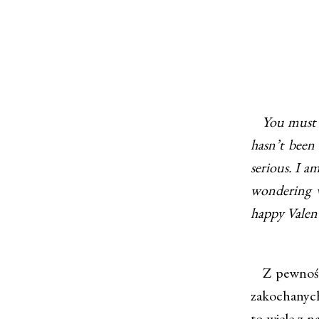
You must ha
hasn’t been 
serious. I a
wondering w
happy Valent
Z pewnością
zakochanych
to wiele z n