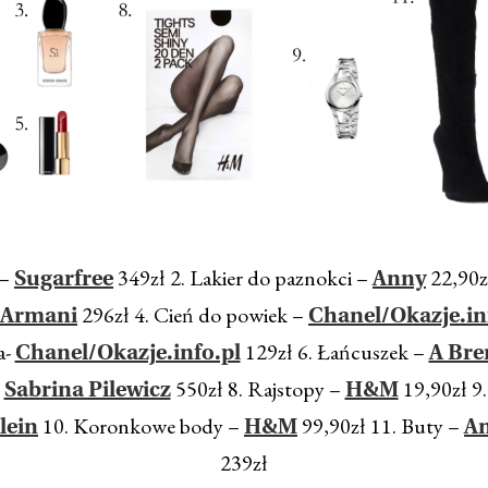
 –
349zł 2. Lakier do paznokci –
22,90z
Sugarfree
Anny
296zł 4. Cień do powiek –
 Armani
Chanel/Okazje.in
a-
129zł 6. Łańcuszek –
Chanel/Okazje.info.pl
A Bre
–
550zł 8. Rajstopy –
19,90zł 9.
Sabrina Pilewicz
H&M
10. Koronkowe body –
99,90zł 11. Buty –
lein
H&M
An
239zł