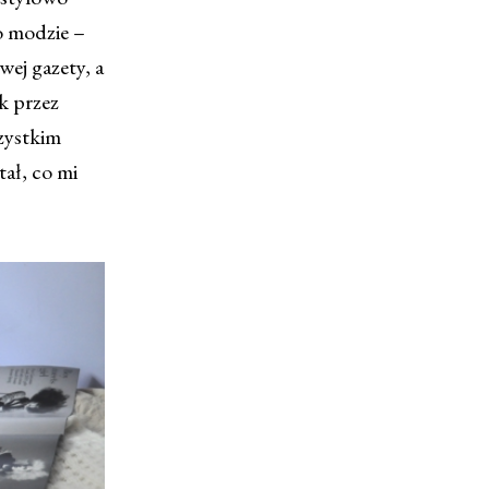
 o modzie –
wej gazety, a
k przez
szystkim
ał, co mi