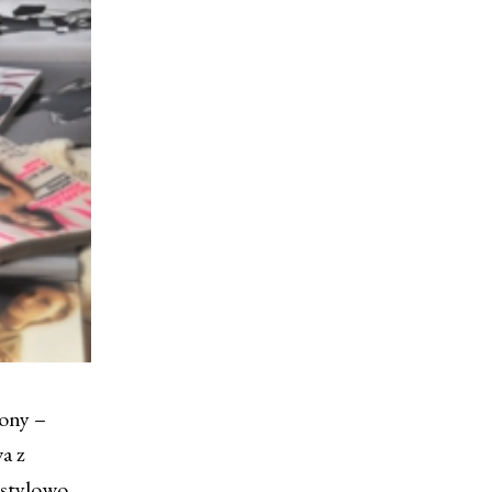
rony –
wa z
 stylowo