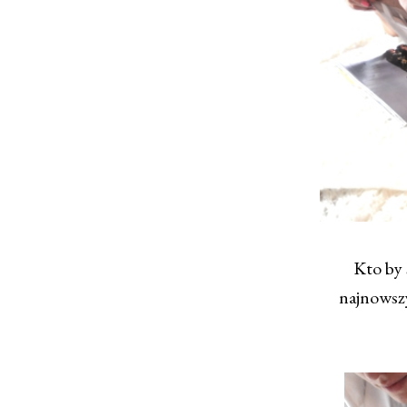
Kto by 
najnowszy