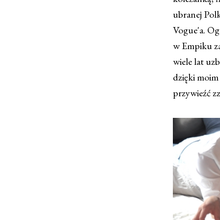
ubranej Polk
Vogue'a. Ogr
w Empiku za
wiele lat uz
dzięki moim 
przywieźć zz