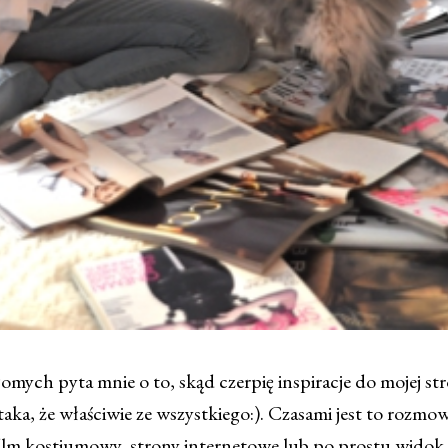
mych pyta mnie o to, skąd czerpię inspiracje do mojej st
taka, że właściwie ze wszystkiego:). Czasami jest to rozmo
film kostiumowy, strony internetowe lub po prostu widok