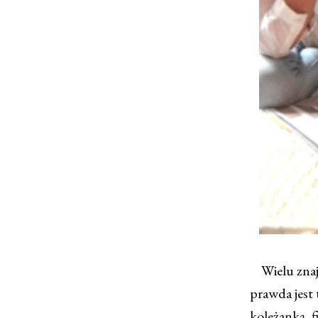
Wielu znajo
prawda jest 
koleżanką, 