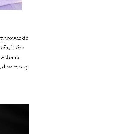
motywować do
osób, które
sz w domu
, deszcze czy