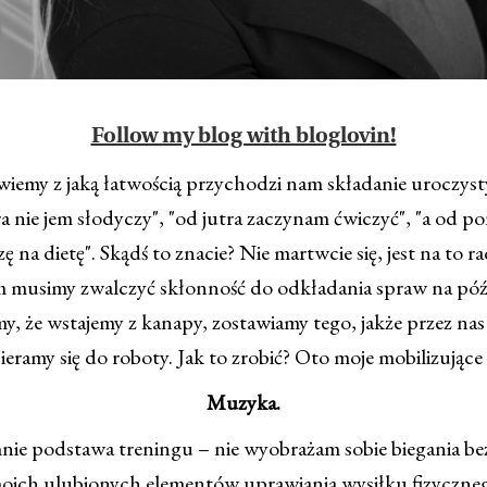
Follow my blog with bloglovin!
my z jaką łatwością przychodzi nam składanie uroczyst
a nie jem słodyczy", "od jutra zaczynam ćwiczyć", "a od p
 na dietę". Skądś to znacie? Nie martwcie się, jest na to r
 musimy zwalczyć skłonność do odkładania spraw na późn
, że wstajemy z kanapy, zostawiamy tego, jakże przez nas
abieramy się do roboty. Jak to zrobić? Oto moje mobilizujące
Muzyka.
 podstawa treningu – nie wyobrażam sobie biegania be
oich ulubionych elementów uprawiania wysiłku fizycznego 