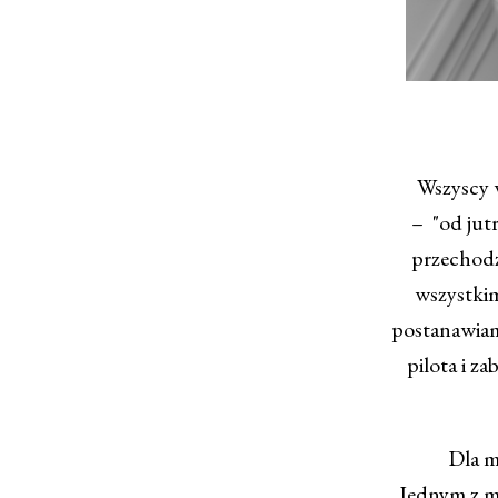
Wszyscy wie
– "od jutr
przechodzę
wszystkim
postanawiamy
pilota i z
Dla mnie
Jednym z m