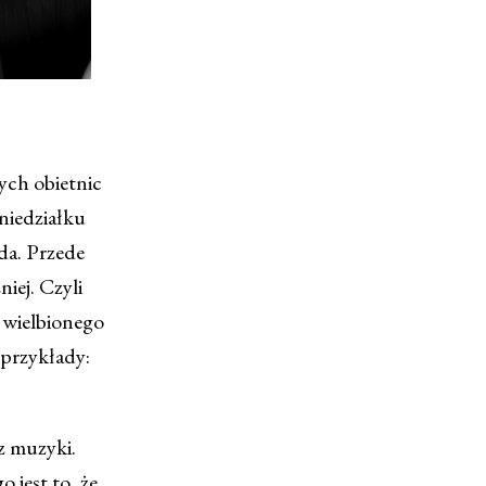
ych obietnic
oniedziałku
ada. Przede
iej. Czyli
 wielbionego
 przykłady:
z muzyki.
jest to, że