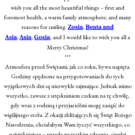
wish you all the most beautiful things – first and
foremost health, a warm family atmosphere, and many
reasons for smiling.
,
Zosia
Beata and
,
,
, and I would like to wish you all a
Asia
Asia
Gosia
Merry Christmas!
***
Atmosfera przed Świętami, jak co roku, bywa napięta.
Godziny spędzone na przygotowaniach do tych
wyjątkowych dni są niezwykle zajmujące. Jednak mimo
wszystko, zawsze z utęskniniem czekam na tę chwilę,
gdy wraz z rodziną i przyjaciółmi mogę zasiąść do
wigilijnego stołu. Z okazji zbliżających się Świąt Bożego
Narodzenia, chciałabym Wam życzyć wszystkiego, co
najpiękniejsze – przede wszystkim zdrowia, ciepłej