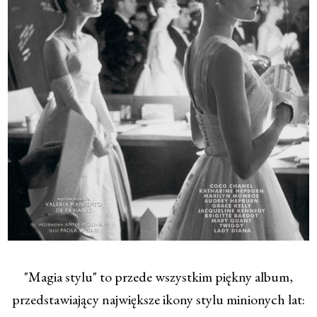
"Magia stylu" to przede wszystkim piękny album,
przedstawiający największe ikony stylu minionych lat: