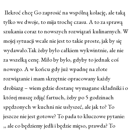
Ilekroć chcę Go zaprosić na wspólną kolację, ale taką
tylko we dwoje, to mija trochę czasu. A to za sprawą
szukania coraz to nowszych rozwiązań kulinarnych. W
mojej sytuacji wcale nie jest to takie proste, jak by się
wydawało.Tak żeby było całkiem wykwintnie, ale nie
za wszelką cenę. Miło by bylo, gdyby to jednak coś
nowego. A w końcu gdy już wpadnę na złote
rozwiązanie i mam skrzętnie opracowany każdy
drobiazg – wiem gdzie dostanę wymagane składniki i o
której muszę zdjąć fartuch, żeby po 5 godzinach
spędzonych w kuchni nie usłyszeć, ale jak to? To
jeszcze nie jest gotowe? To pada to kluczowe pytanie:
,, ale co będziemy jedli i będzie mięso, prawda? To