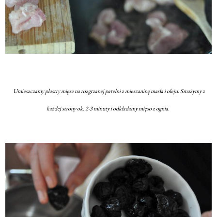
Umieszczamy plastry mięsa na rozgrzanej patelni z mieszaniną masła i oleju. Smażymy z
każdej strony ok. 2-3 minuty i odkładamy mięso z ognia.