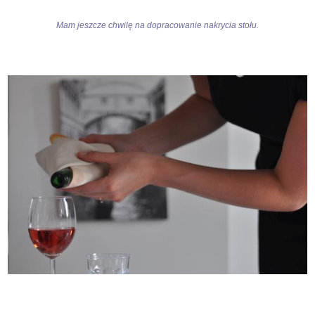
Mam jeszcze chwilę na dopracowanie nakrycia stołu.