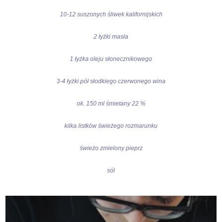
10-12 suszonych śliwek kalifornijskich
2 łyżki masła
1 łyżka oleju słonecznikowego
3-4 łyżki pół słodkiego czerwonego wina
ok. 150 ml śmietany 22 %
kilka listków świeżego rozmarunku
świeżo zmielony pieprz
sól