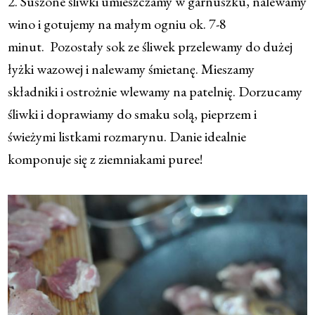
2. Suszone śliwki umieszczamy w garnuszku, nalewamy
wino i gotujemy na małym ogniu ok. 7-8
minut. Pozostały sok ze śliwek przelewamy do dużej
łyżki wazowej i nalewamy śmietanę. Mieszamy
składniki i ostrożnie wlewamy na patelnię. Dorzucamy
śliwki i doprawiamy do smaku solą, pieprzem i
świeżymi listkami rozmarynu. Danie idealnie
komponuje się z ziemniakami puree!