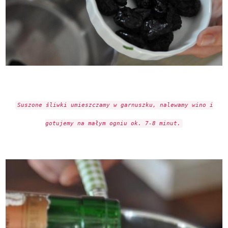
Suszone śliwki umieszczamy w garnuszku, nalewamy wino i
gotujemy na małym ogniu ok. 7-8 minut.