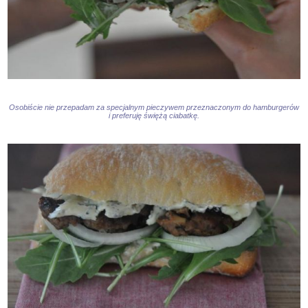
Osobiście nie przepadam za specjalnym pieczywem przeznaczonym do hamburgerów
i preferuję świężą ciabatkę.