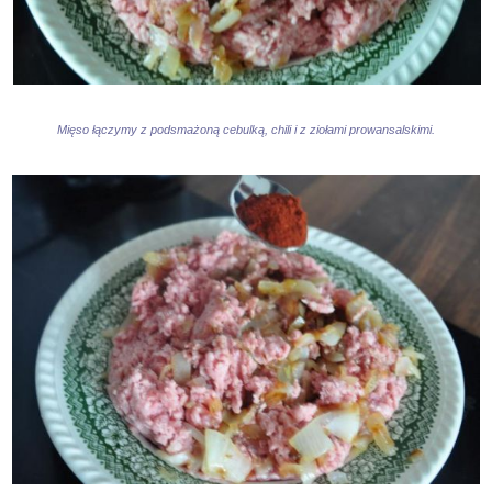
Mięso łączymy z podsmażoną cebulką, chili i z ziołami prowansalskimi.