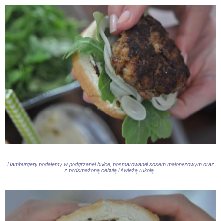
Hamburgery podajemy w podgrzanej bułce, posmarowanej sosem majonezowym oraz
z podsmażoną cebulą i świeżą rukolą.