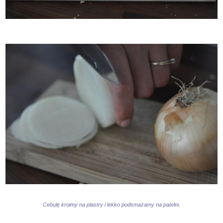
Cebulę kroimy na plastry i lekko podsmażamy na patelni.