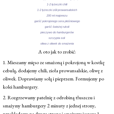
1-2 łyżeczki chili
1-2 łyżeczki ziół prowansalskich
200 ml majonezu
garść pokrojonego sera pleśniowego
garść świeżej rukoli
pieczywo do hamburgerów
szczypta soli
oliwa z oliwek do smażenia
A oto jak to zrobić:
1. Mieszamy mięso ze smażoną i pokrojoną w kostkę
cebulą, dodajemy chili, zioła prowansalskie, oliwę z
oliwek. Doprawiamy solą i pieprzem. Formujemy po
kolei hamburgery.
2. Rozgrzewamy patelnię z odrobiną tłuszczu i
smażymy hamburgery 2 minuty z jednej strony,
przekładamy na drugą stronę i smażymy jeszczę 1