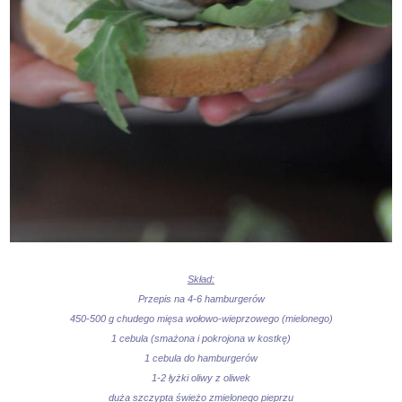
Skład:
Przepis na 4-6 hamburgerów
450-500 g chudego mięsa wołowo-wieprzowego (mielonego)
1 cebula (smażona i pokrojona w kostkę)
1 cebula do hamburgerów
1-2 łyżki oliwy z oliwek
duża szczypta świeżo zmielonego pieprzu