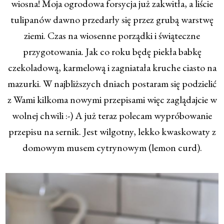
wiosna! Moja ogrodowa forsycja już zakwitła, a liście
tulipanów dawno przedarły się przez grubą warstwę
ziemi. Czas na wiosenne porządki i świąteczne
przygotowania. Jak co roku będę piekła babkę
czekoladową, karmelową i zagniatała kruche ciasto na
mazurki. W najbliższych dniach postaram się podzielić
z Wami kilkoma nowymi przepisami więc zaglądajcie w
wolnej chwili :-) A już teraz polecam wypróbowanie
przepisu na sernik. Jest wilgotny, lekko kwaskowaty z
domowym musem cytrynowym (lemon curd).