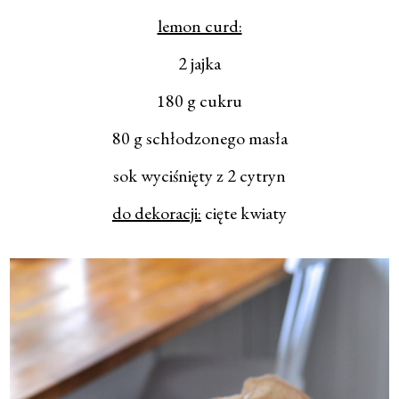
lemon curd:
2 jajka
180 g cukru
80 g schłodzonego masła
sok wyciśnięty z 2 cytryn
do dekoracji:
cięte kwiaty