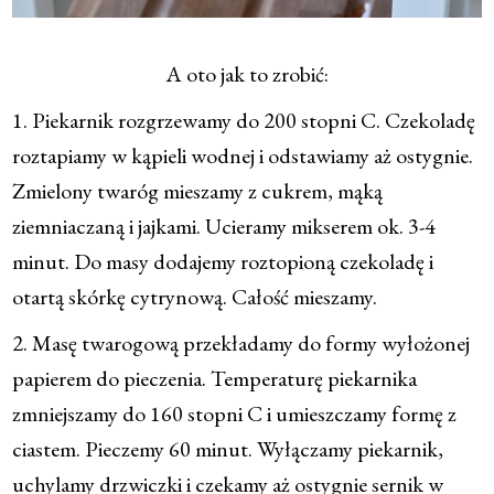
A oto jak to zrobić:
1. Piekarnik rozgrzewamy do 200 stopni C. Czekoladę
roztapiamy w kąpieli wodnej i odstawiamy aż ostygnie.
Zmielony twaróg mieszamy z cukrem, mąką
ziemniaczaną i jajkami. Ucieramy mikserem ok. 3-4
minut. Do masy dodajemy roztopioną czekoladę i
otartą skórkę cytrynową. Całość mieszamy.
2. Masę twarogową przekładamy do formy wyłożonej
papierem do pieczenia. Temperaturę piekarnika
zmniejszamy do 160 stopni C i umieszczamy formę z
ciastem. Pieczemy 60 minut. Wyłączamy piekarnik,
uchylamy drzwiczki i czekamy aż ostygnie sernik w