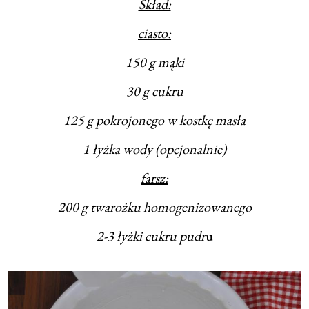
Skład:
ciasto:
150 g mąki
30 g cukru
125 g pokrojonego w kostkę masła
1 łyżka wody (opcjonalnie)
farsz:
200 g twarożku homogenizowanego
2-3 łyżki cukru pudr
u