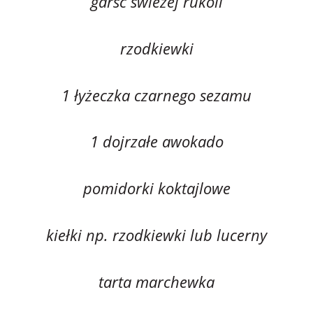
garść świeżej rukoli
rzodkiewki
1 łyżeczka czarnego sezamu
1 dojrzałe awokado
pomidorki koktajlowe
kiełki np. rzodkiewki lub lucerny
tarta marchewka