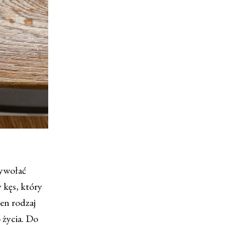
zywołać
 kęs, który
en rodzaj
o życia. Do