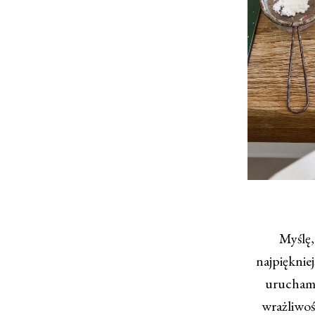
Myślę,
najpięknie
uruchami
wrażliwośc