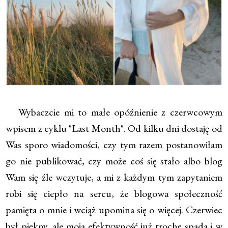
Wybaczcie mi to małe opóźnienie z czerwcowym
wpisem z cyklu "Last Month". Od kilku dni dostaję od
Was sporo wiadomości, czy tym razem postanowiłam
go nie publikować, czy może coś się stało albo blog
Wam się źle wczytuje, a mi z każdym tym zapytaniem
robi się ciepło na sercu, że blogowa społeczność
pamięta o mnie i wciąż upomina się o więcej. Czerwiec
był piękny, ale moja efektywność już trochę spada i w