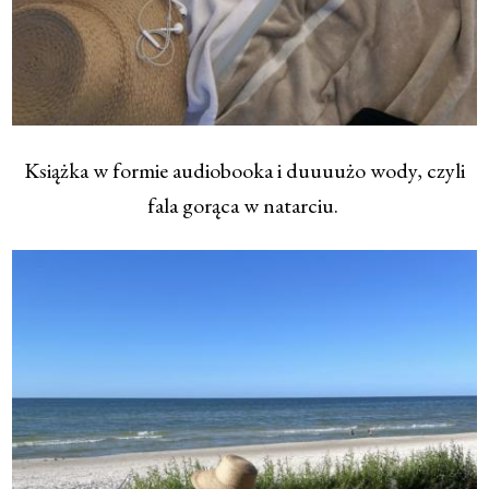
Książka w formie audiobooka i duuuużo wody, czyli
fala gorąca w natarciu.