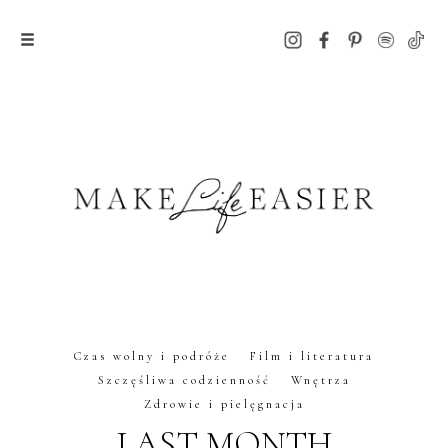
Czas wolny i podróże
Film i literatura
Szczęśliwa codzienność
Wnętrza
Zdrowie i pielęgnacja
LAST MONTH