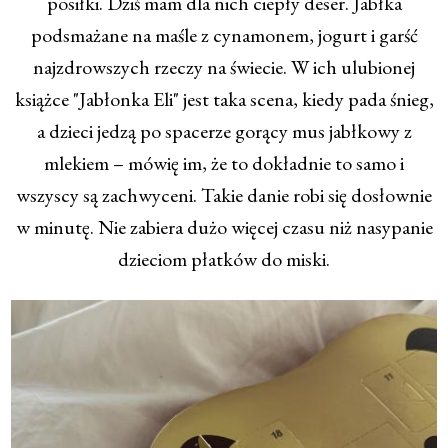
posiłki. Dziś mam dla nich ciepły deser. Jabłka
podsmażane na maśle z cynamonem, jogurt i garść
najzdrowszych rzeczy na świecie. W ich ulubionej
książce "Jabłonka Eli" jest taka scena, kiedy pada śnieg,
a dzieci jedzą po spacerze gorący mus jabłkowy z
mlekiem – mówię im, że to dokładnie to samo i
wszyscy są zachwyceni. Takie danie robi się dosłownie
w minutę. Nie zabiera dużo więcej czasu niż nasypanie
dzieciom płatków do miski.