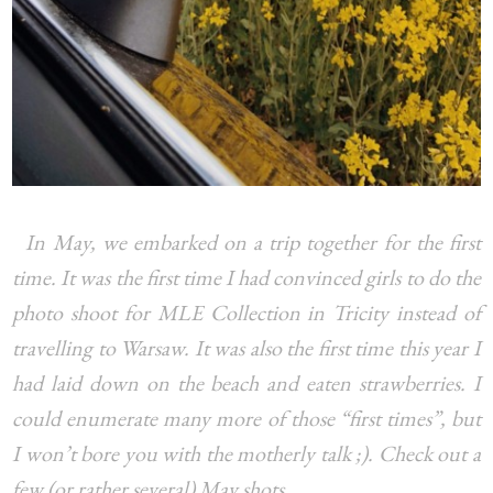
In May, we embarked on a trip together for the first
time. It was the first time I had convinced girls to do the
photo shoot for MLE Collection in Tricity instead of
travelling to Warsaw. It was also the first time this year I
had laid down on the beach and eaten strawberries. I
could enumerate many more of those “first times”, but
I won’t bore you with the motherly talk ;). Check out a
few (or rather several) May shots.