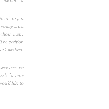
y like both of
ficult to put
 young artist
 whose name
The petition
ork has been
 sack because
eels for nine
you’d like to