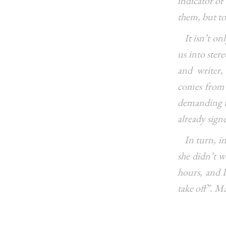
indicator of 
them, but to
It isn’t onl
us into ster
and writer
comes from 
demanding th
already sig
In turn, in 
she didn’t w
hours, and I
take off”. M