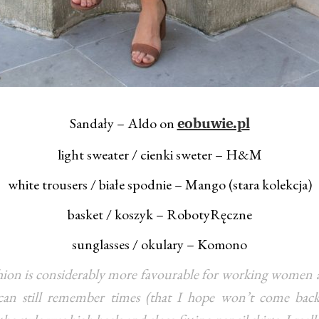
Sandały – Aldo on
eobuwie.pl
light sweater / cienki sweter – H&M
white trousers / białe spodnie – Mango (stara kolekcja)
basket / koszyk – RobotyRęczne
sunglasses / okulary – Komono
ion is considerably more favourable for working women a
can still remember times (that I hope won’t come bac