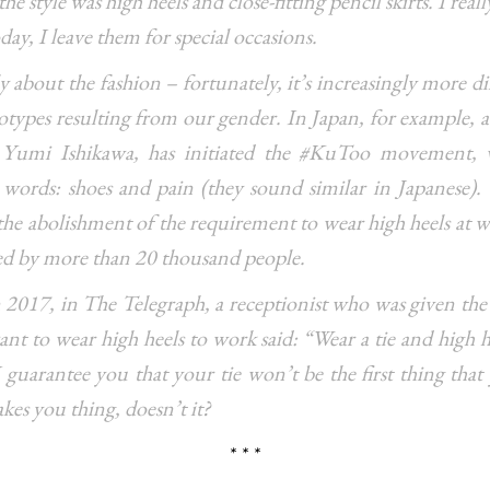
the style was high heels and close-fitting pencil skirts. I reall
day, I leave them for special occasions.
y about the fashion – fortunately, it’s increasingly more dif
eotypes resulting from our gender. In Japan, for example, a
, Yumi Ishikawa, has initiated the #KuToo movement,
words: shoes and pain (they sound similar in Japanese). 
e abolishment of the requirement to wear high heels at w
ned by more than 20 thousand people.
2017, in The Telegraph, a receptionist who was given the
ant to wear high heels to work said: “Wear a tie and high h
 guarantee you that your tie won’t be the first thing that 
akes you thing, doesn’t it?
* * *