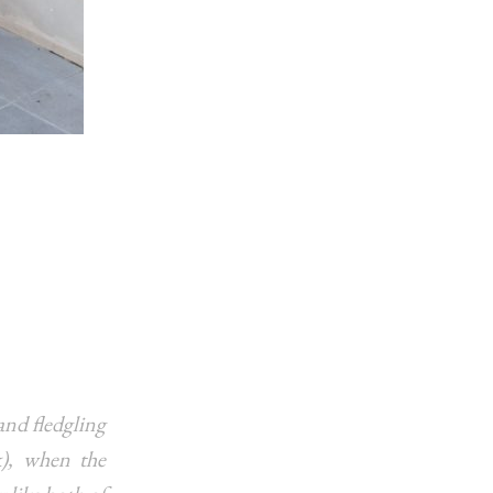
nd fledgling
k), when the