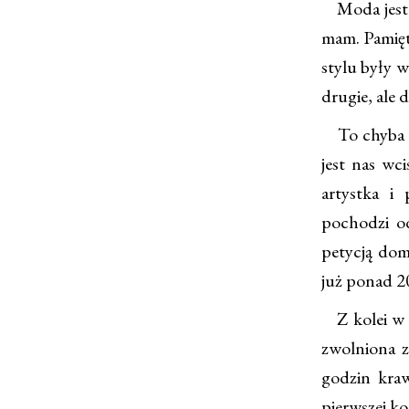
Moda jest d
mam. Pamięt
stylu były w
drugie, ale d
To chyba ni
jest nas wc
artystka i
pochodzi od
petycją dom
już ponad 20
Z kolei w 2
zwolniona z
godzin kraw
pierwszej ko