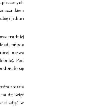
 upieczonych
yznacznikiem
bię i jedne i
raz trudniej
ykład, młoda
tórej nazwa
dobnie). Pod
odpisało się
tóra została
 na dziewięć
ciał zdjąć w