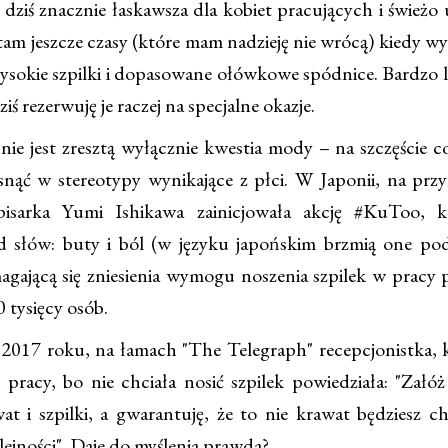
ziś znacznie łaskawsza dla kobiet pracujących i świeżo
am jeszcze czasy (które mam nadzieję nie wrócą) kiedy w
ysokie szpilki i dopasowane ołówkowe spódnice. Bardzo lu
ziś rezerwuję je raczej na specjalne okazje.
e jest zresztą wyłącznie kwestia mody – na szczęście co
isnąć w stereotypy wynikające z płci. W Japonii, na prz
 pisarka Yumi Ishikawa zainicjowała akcję #KuToo, k
 słów: buty i ból (w języku japońskim brzmią one po
agającą się zniesienia wymogu noszenia szpilek w pracy p
 tysięcy osób.
017 roku, na łamach "The Telegraph" recepcjonistka, k
 pracy, bo nie chciała nosić szpilek powiedziała: "Załóż
at i szpilki, a gwarantuję, że to nie krawat będziesz ch
lejności". Daje do myślenia prawda?