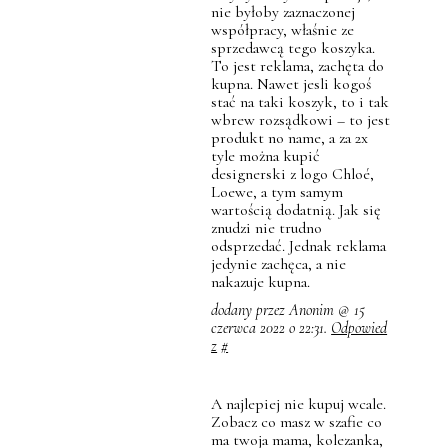
nie byłoby zaznaczonej
współpracy, właśnie ze
sprzedawcą tego koszyka.
To jest reklama, zachęta do
kupna. Nawet jesli kogoś
stać na taki koszyk, to i tak
wbrew rozsądkowi – to jest
produkt no name, a za 2x
tyle można kupić
designerski z logo Chloé,
Loewe, a tym samym
wartością dodatnią. Jak się
znudzi nie trudno
odsprzedać. Jednak reklama
jedynie zachęca, a nie
nakazuje kupna.
dodany przez Anonim @ 15
czerwca 2022 o 22:31.
Odpowied
z
#
A najlepiej nie kupuj wcale.
Zobacz co masz w szafie co
ma twoja mama, kolezanka,