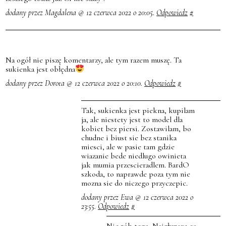
dodany przez Magdalena @ 12 czerwca 2022 o 20:05.
Odpowiedz
#
Na ogół nie piszę komentarzy, ale tym razem muszę. Ta
sukienka jest obłędna
dodany przez Dorota @ 12 czerwca 2022 o 20:10.
Odpowiedz
#
Tak, sukienka jest piekna, kupilam
ja, ale niestety jest to model dla
kobiet bez piersi. Zostawilam, bo
chudne i biust sie bez stanika
miesci, ale w pasie tam gdzie
wiazanie bede niedlugo owinieta
jak mumia przescieradlem. BardO
szkoda, to naprawde poza tym nie
mozna sie do niczego przyczepic.
dodany przez Ewa @ 12 czerwca 2022 o
23:55.
Odpowiedz
#