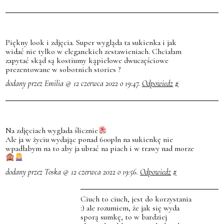
Piękny look i zdjęcia. Super wygląda ta sukienka i jak
widać nie tylko w eleganckich zestawieniach. Chciałam
zapytać skąd są kostiumy kąpielowe dwuczęściowe
prezentowane w sobotnich stories ?
dodany przez Emilia @ 12 czerwca 2022 o 19:47.
Odpowiedz
#
Na zdjęciach wyglada ślicznie
Ale ja w życiu wydając ponad 600pln na sukienkę nie
wpadłabym na to aby ja ubrać na piach i w trawy nad morze
dodany przez Toska @ 12 czerwca 2022 o 19:56.
Odpowiedz
#
Ciuch to ciuch, jest do korzystania
:) ale rozumiem, że jak się wyda
sporą sumkę, to w bardziej