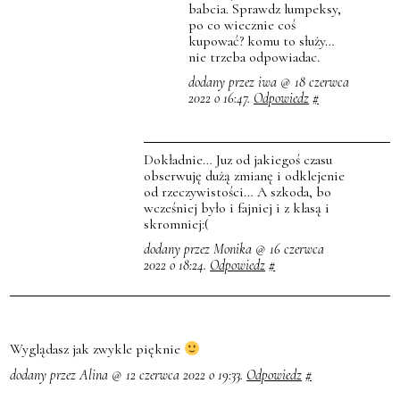
babcia. Sprawdz lumpeksy,
po co wiecznie coś
kupować? komu to służy…
nie trzeba odpowiadac.
dodany przez iwa @ 18 czerwca
2022 o 16:47.
Odpowiedz
#
Dokładnie… Juz od jakiegoś czasu
obserwuję dużą zmianę i odklejenie
od rzeczywistości… A szkoda, bo
wcześniej było i fajniej i z klasą i
skromniej:(
dodany przez Monika @ 16 czerwca
2022 o 18:24.
Odpowiedz
#
Wyglądasz jak zwykle pięknie
dodany przez Alina @ 12 czerwca 2022 o 19:33.
Odpowiedz
#