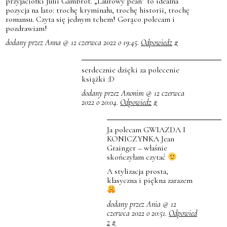
przyjaciółki Julii Gambrot. „Laurowy pean” to idealna
pozycja na lato: trochę kryminału, trochę historii, trochę
romansu. Czyta się jednym tchem! Gorąco polecam i
pozdrawiam!
dodany przez Anna @ 12 czerwca 2022 o 19:45.
Odpowiedz
#
serdecznie dzięki za polecenie
książki :D
dodany przez Anonim @ 12 czerwca
2022 o 20:04.
Odpowiedz
#
Ja polecam GWIAZDA I
KONICZYNKA Jean
Grainger – właśnie
skończyłam czytać
A stylizacja prosta,
klasyczna i piękna zarazem
dodany przez Ania @ 12
czerwca 2022 o 20:51.
Odpowied
z
#