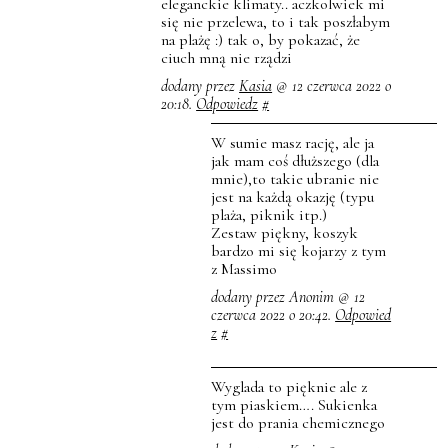
eleganckie klimaty.. aczkolwiek mi
się nie przelewa, to i tak poszłabym
na plażę :) tak o, by pokazać, że
ciuch mną nie rządzi
dodany przez
Kasia
@ 12 czerwca 2022 o
20:18.
Odpowiedz
#
W sumie masz rację, ale ja
jak mam coś dłuższego (dla
mnie),to takie ubranie nie
jest na każdą okazję (typu
plaża, piknik itp.)
Zestaw piękny, koszyk
bardzo mi się kojarzy z tym
z Massimo
dodany przez Anonim @ 12
czerwca 2022 o 20:42.
Odpowied
z
#
Wyglada to pięknie ale z
tym piaskiem…. Sukienka
jest do prania chemicznego