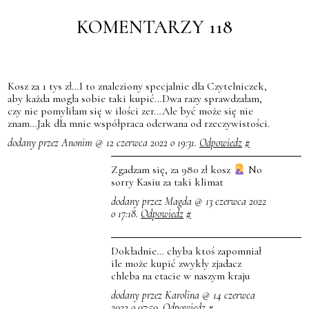
KOMENTARZY 118
Kosz za 1 tys zł…I to znaleziony specjalnie dla Czytelniczek,
aby każda mogła sobie taki kupić…Dwa razy sprawdzałam,
czy nie pomyliłam się w ilości zer…Ale być może się nie
znam…Jak dla mnie współpraca oderwana od rzeczywistości.
dodany przez Anonim @ 12 czerwca 2022 o 19:31.
Odpowiedz
#
Zgadzam się, za 980 zł kosz
No
sorry Kasiu za taki klimat
dodany przez Magda @ 13 czerwca 2022
o 17:18.
Odpowiedz
#
Dokładnie… chyba ktoś zapomniał
ile może kupić zwykły zjadacz
chleba na etacie w naszym kraju
dodany przez Karolina @ 14 czerwca
2022 o 07:50.
Odpowiedz
#