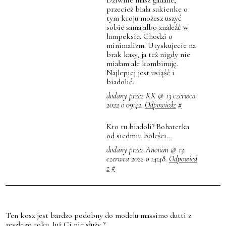
przecież biała sukienke o
tym kroju możesz uszyć
sobie sama albo znaleźć w
lumpeksie. Chodzi o
minimalizm. Utyskujecie na
brak kasy, ja też nigdy nie
miałam ale kombinuję.
Najlepiej jest usiąść i
biadolić.
dodany przez KK @ 13 czerwca
2022 o 09:42.
Odpowiedz
#
Kto tu biadoli? Bohaterka
od siedmiu boleści…
dodany przez Anonim @ 13
czerwca 2022 o 14:48.
Odpowied
z
#
Ten kosz jest bardzo podobny do modelu massimo dutti z
zeszłego toku. Już Ci nie służy ?