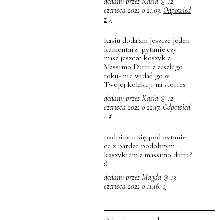
dodany przez Kasia @ 12
czerwca 2022 o 21:03.
Odpowied
z
#
Kasiu dodałam jeszcze jeden
komentarz- pytanie czy
masz jeszcze koszyk z
Massimo Dutti z zeszłego
roku- nie widać go w
Twojej kolekcji na stories
dodany przez Kasia @ 12
czerwca 2022 o 22:17.
Odpowied
z
#
podpinam się pod pytanie –
co z bardzo podobnym
koszykiem z massimo dutti?
:)
dodany przez Magda @ 13
czerwca 2022 o 11:16.
#
Dziwnie masz gadane,