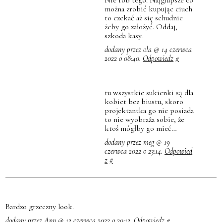
Nie rób tego. Najgłupsze co
można zrobić kupując ciuch
to czekać aż się schudnie
żeby go założyć. Oddaj,
szkoda kasy.
dodany przez ola @ 14 czerwca
2022 o 08:40.
Odpowiedz
#
tu wszystkie sukienki są dla
kobiet bez biustu, skoro
projektantka go nie posiada
to nie wyobraża sobie, że
ktoś mógłby go mieć…
dodany przez meg @ 19
czerwca 2022 o 23:14.
Odpowied
z
#
Bardzo grzeczny look.
dodany przez Ann @ 12 czerwca 2022 o 20:12.
Odpowiedz
#