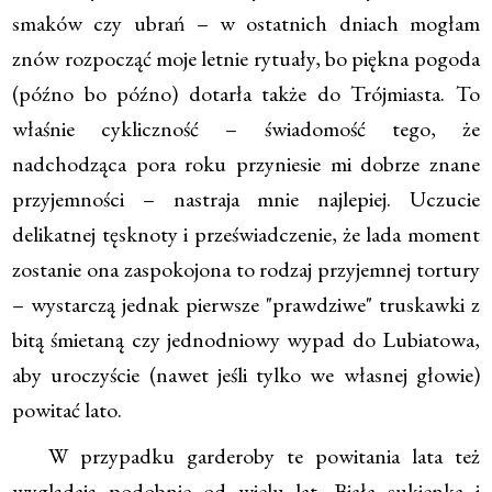
smaków czy ubrań – w ostatnich dniach mogłam
znów rozpocząć moje letnie rytuały, bo piękna pogoda
(późno bo późno) dotarła także do Trójmiasta. To
właśnie cykliczność – świadomość tego, że
nadchodząca pora roku przyniesie mi dobrze znane
przyjemności – nastraja mnie najlepiej. Uczucie
delikatnej tęsknoty i przeświadczenie, że lada moment
zostanie ona zaspokojona to rodzaj przyjemnej tortury
– wystarczą jednak pierwsze "prawdziwe" truskawki z
bitą śmietaną czy jednodniowy wypad do Lubiatowa,
aby uroczyście (nawet jeśli tylko we własnej głowie)
powitać lato.
W przypadku garderoby te powitania lata też
wyglądają podobnie od wielu lat. Biała sukienka i