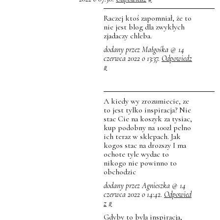
Raczej ktoś zapomniał, że to
nie jest blog dla zwykłych
zjadaczy chleba.
dodany przez Małgośka @ 14
czerwca 2022 o 13:37.
Odpowiedz
#
A kiedy wy zrozumiecie, ze
to jest tylko inspiracja? Nie
stac Cie na koszyk za tysiac,
kup podobny na 100zl pelno
ich teraz w sklepach. Jak
kogos stac na drozszy I ma
ochote tyle wydac to
nikogo nie powinno to
obchodzic
dodany przez Agnieszka @ 14
czerwca 2022 o 14:42.
Odpowied
z
#
Gdyby to byla inspiracja,