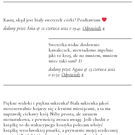
Kasiu, skąd jest biały sweterek córki? Pozdrawiam
dodany przez Ania @ 12 czerwca 2022 o 19:41.
Odpowiedz
#
Sweterka widac doslownie
kawaleczek, niewiadomo zupelnie
jaki to kroj, ale no musiem, musiem
miec taki sam! :D
dodany przez Agata @ 13 czerwca 2022
o 21:52.
Odpowiedz
#
Piękne widoki i piękna sukienka! Biała sukienka jakoś
nierozerwalnie kojarzy się z letnimi miesiącami, a ta ma
naprawdę ciekawy krój. Niby prosta, ale zarazem
nietuzinkowa, z pewnością zwraca uwagę. Jeśli chodzi o
książkę to do wakacyjnego koszyka polecam włożyć
książkę wrocławskiej pisarki, a prywatnie mojej serdecznej