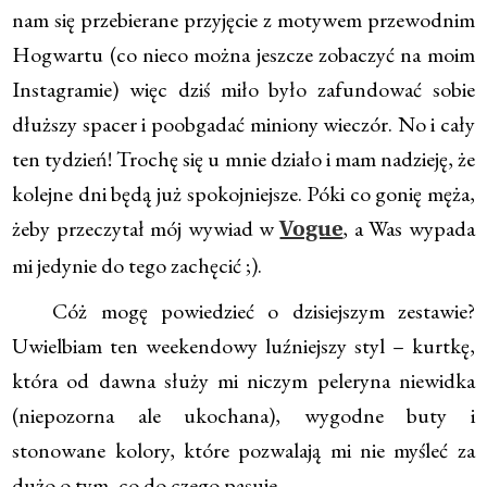
nam się przebierane przyjęcie z motywem przewodnim
Hogwartu (co nieco można jeszcze zobaczyć na moim
Instagramie) więc dziś miło było zafundować sobie
dłuższy spacer i poobgadać miniony wieczór. No i cały
ten tydzień! Trochę się u mnie działo i mam nadzieję, że
kolejne dni będą już spokojniejsze. Póki co gonię męża,
żeby przeczytał mój wywiad w
, a Was wypada
Vogue
mi jedynie do tego zachęcić ;).
Cóż mogę powiedzieć o dzisiejszym zestawie?
Uwielbiam ten weekendowy luźniejszy styl – kurtkę,
która od dawna służy mi niczym peleryna niewidka
(niepozorna ale ukochana), wygodne buty i
stonowane kolory, które pozwalają mi nie myśleć za
dużo o tym, co do czego pasuje.