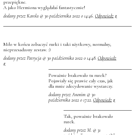
przepiękne.
A jako Hermiona wyglądałaś fantastycznie!
dodany przez Karola @ 30 października 2022 o 14:46.
Odpowiedz
#
Miło w końcu zobaczyć rurki i taki użytkowy, normalny,
nieprzesadzony zestaw. :)
dodany przez Patrycja @ 30 października 2022 o 14:48.
Odpowiedz
#
Poważnie brakowało tu rurek?
Pojawiały się prawie caly czas, jak
dla mnie zdecydowanie wystarczy.
dodany przez Anonim @ 30
października 2022 o 17:22.
Odpowiedz
#
Tak, poważnie brakowało
rurek.
dodany przez M. @ 31