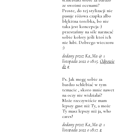
schlebiasz sobie za bardzo
ze swoimi ocenami?
Proste, do tej stylizacji nie
pasuje różowa czapka albo
błękitna torebka, bo nie
taka jest koncepcja :)
przestańmy na sile narzucać
sobie kolory jeśli ktoś ich
nie lubi. Dobrego wieczoru
:)
dodany przez Ka_Ma @ 1
listopada 2022 o 18:15.
Odpowie
dz
#
Ps. Jak mogę sobie za
bardzo schlebiać w tym
temacie , skoro mnie nawet
na oczy nie widziałaś?
Może rzeczywiście mam
lepszy gust niż Ty, a może
Ty masz lepszy niż ja, who
cares!
dodany przez Ka_Ma @ 1
listopada 2022 o 18:17.
#