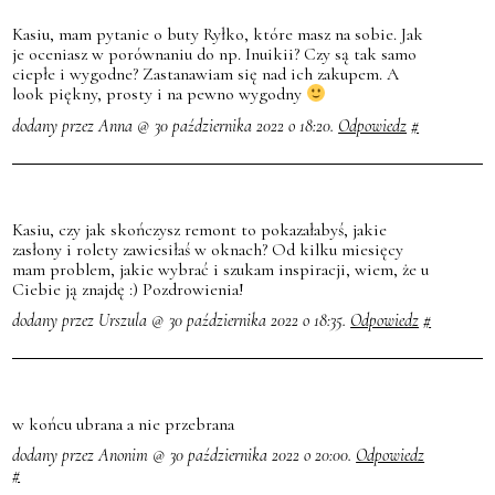
Kasiu, mam pytanie o buty Ryłko, które masz na sobie. Jak
je oceniasz w porównaniu do np. Inuikii? Czy są tak samo
ciepłe i wygodne? Zastanawiam się nad ich zakupem. A
look piękny, prosty i na pewno wygodny
dodany przez Anna @ 30 października 2022 o 18:20.
Odpowiedz
#
Kasiu, czy jak skończysz remont to pokazałabyś, jakie
zasłony i rolety zawiesiłaś w oknach? Od kilku miesięcy
mam problem, jakie wybrać i szukam inspiracji, wiem, że u
Ciebie ją znajdę :) Pozdrowienia!
dodany przez Urszula @ 30 października 2022 o 18:35.
Odpowiedz
#
w końcu ubrana a nie przebrana
dodany przez Anonim @ 30 października 2022 o 20:00.
Odpowiedz
#