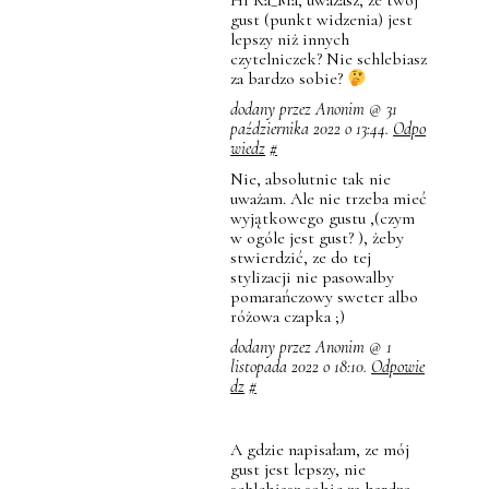
gust (punkt widzenia) jest
lepszy niż innych
czytelniczek? Nie schlebiasz
za bardzo sobie?
dodany przez Anonim @ 31
października 2022 o 13:44.
Odpo
wiedz
#
Nie, absolutnie tak nie
uważam. Ale nie trzeba mieć
wyjątkowego gustu ,(czym
w ogóle jest gust? ), żeby
stwierdzić, ze do tej
stylizacji nie pasowalby
pomarańczowy sweter albo
różowa czapka ;)
dodany przez Anonim @ 1
listopada 2022 o 18:10.
Odpowie
dz
#
A gdzie napisałam, ze mój
gust jest lepszy, nie