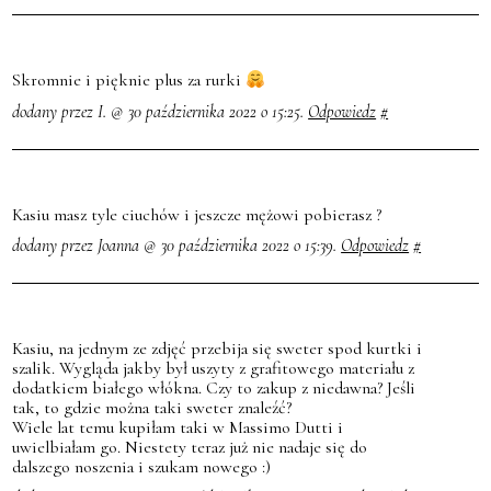
Skromnie i pięknie plus za rurki
dodany przez I. @ 30 października 2022 o 15:25.
Odpowiedz
#
Kasiu masz tyle ciuchów i jeszcze mężowi pobierasz ?
dodany przez Joanna @ 30 października 2022 o 15:39.
Odpowiedz
#
Kasiu, na jednym ze zdjęć przebija się sweter spod kurtki i
szalik. Wygląda jakby był uszyty z grafitowego materiału z
dodatkiem białego włókna. Czy to zakup z niedawna? Jeśli
tak, to gdzie można taki sweter znaleźć?
Wiele lat temu kupiłam taki w Massimo Dutti i
uwielbiałam go. Niestety teraz już nie nadaje się do
dalszego noszenia i szukam nowego :)