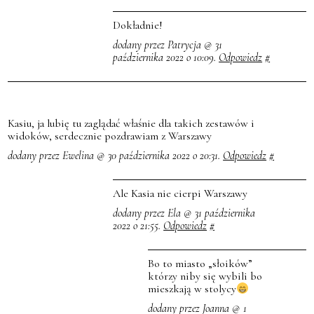
Dokładnie!
dodany przez Patrycja @ 31
października 2022 o 10:09.
Odpowiedz
#
Kasiu, ja lubię tu zaglądać właśnie dla takich zestawów i
widoków, serdecznie pozdrawiam z Warszawy
dodany przez Ewelina @ 30 października 2022 o 20:31.
Odpowiedz
#
Ale Kasia nie cierpi Warszawy
dodany przez Ela @ 31 października
2022 o 21:55.
Odpowiedz
#
Bo to miasto „słoików”
którzy niby się wybili bo
mieszkają w stolycy
dodany przez Joanna @ 1