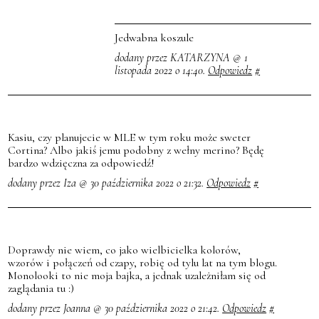
Jedwabna koszule
dodany przez KATARZYNA @ 1
listopada 2022 o 14:40.
Odpowiedz
#
Kasiu, czy planujecie w MLE w tym roku może sweter
Cortina? Albo jakiś jemu podobny z wełny merino? Będę
bardzo wdzięczna za odpowiedź!
dodany przez Iza @ 30 października 2022 o 21:32.
Odpowiedz
#
Doprawdy nie wiem, co jako wielbicielka kolorów,
wzorów i połączeń od czapy, robię od tylu lat na tym blogu.
Monolooki to nie moja bajka, a jednak uzależniłam się od
zaglądania tu :)
dodany przez Joanna @ 30 października 2022 o 21:42.
Odpowiedz
#