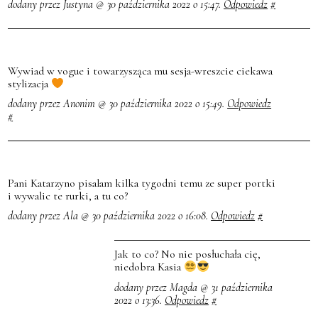
dodany przez Justyna @ 30 października 2022 o 15:47.
Odpowiedz
#
Wywiad w vogue i towarzysząca mu sesja-wreszcie ciekawa
stylizacja
dodany przez Anonim @ 30 października 2022 o 15:49.
Odpowiedz
#
Pani Katarzyno pisalam kilka tygodni temu ze super portki
i wywalic te rurki, a tu co?
dodany przez Ala @ 30 października 2022 o 16:08.
Odpowiedz
#
Jak to co? No nie posłuchała cię,
niedobra Kasia
dodany przez Magda @ 31 października
2022 o 13:36.
Odpowiedz
#