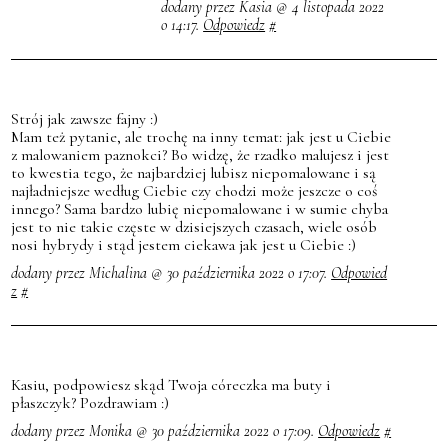
dodany przez Kasia @ 4 listopada 2022
o 14:17.
Odpowiedz
#
Strój jak zawsze fajny :)
Mam też pytanie, ale trochę na inny temat: jak jest u Ciebie
z malowaniem paznokci? Bo widzę, że rzadko malujesz i jest
to kwestia tego, że najbardziej lubisz niepomalowane i są
najładniejsze według Ciebie czy chodzi może jeszcze o coś
innego? Sama bardzo lubię niepomalowane i w sumie chyba
jest to nie takie częste w dzisiejszych czasach, wiele osób
nosi hybrydy i stąd jestem ciekawa jak jest u Ciebie :)
dodany przez Michalina @ 30 października 2022 o 17:07.
Odpowied
z
#
Kasiu, podpowiesz skąd Twoja córeczka ma buty i
płaszczyk? Pozdrawiam :)
dodany przez Monika @ 30 października 2022 o 17:09.
Odpowiedz
#