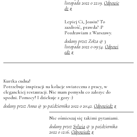
listopada 2022 o 22:19.
Odpowie
dz
#
Lepiej Ci, Joasiu? To
zazdrość, prawda? :P
Pozdrawiam z Warszawy.
dodany przez Zołza @ 3
listopada 2022 o 09:54.
Odpowi
edz
#
Kurtka cudna!
Potrzebuje inspiracji na kolacje swiateczna z pracy, w
eleganckiej restauracji. Nie mam pomyslu co zalozyc do
spodni. Pomocy! I dziekuje z gory :)
dodany przez Anna @ 30 października 2022 o 20:42.
Odpowiedz
#
Nie ośmieszaj się takimi pytaniami.
dodany przez
Sylwia
@ 31 października
2022 o 12:16.
Odpowiedz
#