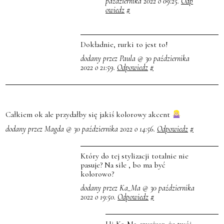
października 2022 o 09:25.
Odp
owiedz
#
Dokładnie, rurki to jest to!
dodany przez Paula @ 30 października
2022 o 21:59.
Odpowiedz
#
Całkiem ok ale przydałby się jakiś kolorowy akcent
dodany przez Magda @ 30 października 2022 o 14:56.
Odpowiedz
#
Który do tej stylizacji totalnie nie
pasuje? Na sile , bo ma być
kolorowo?
dodany przez Ka_Ma @ 30 października
2022 o 19:50.
Odpowiedz
#
Hi Ka_Ma, uważasz, że twój