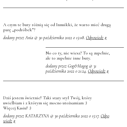
A czym te buty różnią się od Innuikki, że warto mieć drugą
parę „podróbek”?
dodany przez Ania @ 30 października 2022 o 15:08.
Odpowiedz
#
No co ty, nie wiesz? To są zupełnie,
ale to zupełnie inne buty.
dodany przez Gog&Magog @ 31
października 2022 o 21:24.
Odpowiedz
#
Dziś jestem świetnie! Taki stary styl Twój, który
uwielbiam i z którym się mocno utożsamiam :)
Więcej Kasiu! :)
dodany przez KATARZYNA @ 30 października 2022 o 15:17.
Odpo
wiedz
#