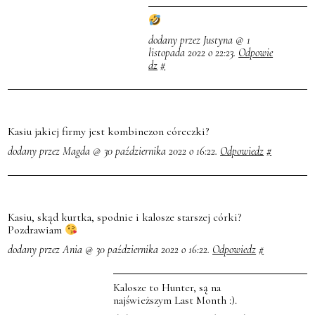
dodany przez Justyna @ 1
listopada 2022 o 22:23.
Odpowie
dz
#
Kasiu jakiej firmy jest kombinezon córeczki?
dodany przez Magda @ 30 października 2022 o 16:22.
Odpowiedz
#
Kasiu, skąd kurtka, spodnie i kalosze starszej córki?
Pozdrawiam
dodany przez Ania @ 30 października 2022 o 16:22.
Odpowiedz
#
Kalosze to Hunter, są na
najświeższym Last Month :).