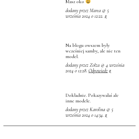
Masz oko
dodany przez Marta @ 5
września 2024 o 12:22.
#
Na blogu owszem były
wcześniej samby, ale nie ten
model.
dodany przez Zołza @ 4 września
2024 o 12:28.
Odpowiedz
#
Dokładnie. Pokazywałaś ale
inne modele.
dodany przez Karolina @ 5
września 2024 o 14:34.
#