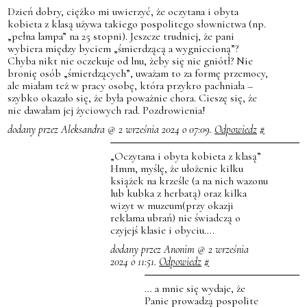
Dzień dobry, ciężko mi uwierzyć, że oczytana i obyta
kobieta z klasą używa takiego pospolitego słownictwa (np.
„pełna lampa” na 25 stopni). Jeszcze trudniej, że pani
wybiera między byciem „śmierdzącą a wygniecioną”?
Chyba nikt nie oczekuje od lnu, żeby się nie gniótł? Nie
bronię osób „śmierdzących”, uważam to za formę przemocy,
ale miałam też w pracy osobę, która przykro pachniała –
szybko okazało się, że była poważnie chora. Cieszę się, że
nie dawałam jej życiowych rad. Pozdrowienia!
dodany przez Aleksandra @ 2 września 2024 o 07:09.
Odpowiedz
#
„Oczytana i obyta kobieta z klasą”
Hmm, myślę, że ułożenie kilku
książek na krześle (a na nich wazonu
lub kubka z herbatą) oraz kilka
wizyt w muzeum(przy okazji
reklama ubrań) nie świadczą o
czyjejś klasie i obyciu….
dodany przez Anonim @ 2 września
2024 o 11:51.
Odpowiedz
#
… a mnie się wydaje, że
Panie prowadzą pospolite