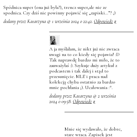
Spódnica super (ona już była?), trencz super,ale nie ze
spodnica. Czy dziś nie powinny pojawić się „zapiski…”? ;)
dodany przez Katarzyna @ 1 września 2024 o 22:42.
Odpowiedz
#
A ja myślałam, że nikt już nie zwraca
uwagi na to co kiedy się pojawia! :D
Tak naprawdę bardzo mi miło, że to
zauważyłaś :). Szykuje duży artykuł z
podcastem i tak dalej i stąd to
przesunięcie. MLE i praca nad
kolekcją chyba ostatnio za bardzo
mnie pochłania ;). Ucałowania :*.
dodany przez Katarzyna @ 2 września
2024 o 09:58.
Odpowiedz
#
Mnie się wydawało, że dobre,
stare wraca. Zapisek jest