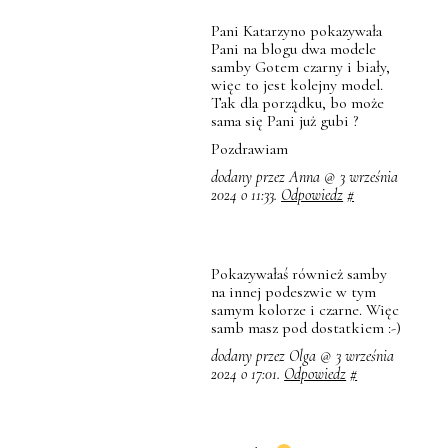
Pani Katarzyno pokazywała
Pani na blogu dwa modele
samby Gotem czarny i biały,
więc to jest kolejny model.
Tak dla porządku, bo może
sama się Pani już gubi ?
Pozdrawiam
dodany przez Anna @ 3 września
2024 o 11:33.
Odpowiedz
#
Pokazywałaś również samby
na innej podeszwie w tym
samym kolorze i czarne. Więc
samb masz pod dostatkiem :-)
dodany przez Olga @ 3 września
2024 o 17:01.
Odpowiedz
#