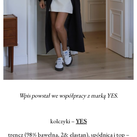
Wpis powstał we współpracy z marką YES.
kolczyki –
YES
trencz (98% bawełna, 2& elastan), spódnica i top –