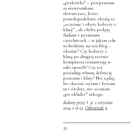
„pyskówki” – przepraszam
za niewyszukane
słownictwo, które
prawdopodobnie obrażą te
„oczytane i obyte kobiety z
klasą” , ale chyba podążę
śladami i pytaniami
czytelniczek – w jakim celu
wchodzimy na ten blog –
obrażać? Czy kobiety z
klasą po drugiej stronie
komputera rozmawiają w
taki sposób? Czy też
posiadają własną definicję
poziomu i klasy? Nie sądzę,
bo chociaż czytam i bywam
tu i ówdzie, nie oceniam
„po okładce” nikogo.
dodany przez I. @ 2 września
2024 o 16:52.
Odpowiedz
#
:D