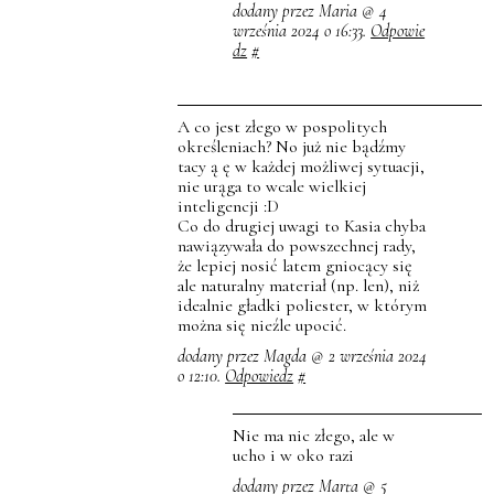
dodany przez Maria @ 4
września 2024 o 16:33.
Odpowie
dz
#
A co jest złego w pospolitych
określeniach? No już nie bądźmy
tacy ą ę w każdej możliwej sytuacji,
nie urąga to wcale wielkiej
inteligencji :D
Co do drugiej uwagi to Kasia chyba
nawiązywała do powszechnej rady,
że lepiej nosić latem gniocący się
ale naturalny materiał (np. len), niż
idealnie gładki poliester, w którym
można się nieźle upocić.
dodany przez Magda @ 2 września 2024
o 12:10.
Odpowiedz
#
Nie ma nic złego, ale w
ucho i w oko razi
dodany przez Marta @ 5