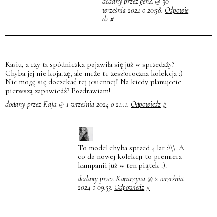
dodany przez genZ @ 30
września 2024 o 20:58.
Odpowie
dz
#
Kasiu, a czy ta spódniczka pojawiła się już w sprzedaży?
Chyba jej nie kojarzę, ale może to zeszłoroczna kolekcja :)
Nie mogę się doczekać tej jesiennej! Na kiedy planujecie
pierwszą zapowiedź? Pozdrawiam!
dodany przez Kaja @ 1 września 2024 o 21:11.
Odpowiedz
#
To model chyba sprzed 4 lat :\\\. A
co do nowej kolekcji to premiera
kampanii już w ten piątek :).
dodany przez Katarzyna @ 2 września
2024 o 09:53.
Odpowiedz
#