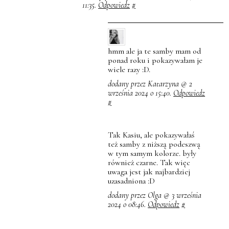
11:35.
Odpowiedz
#
hmm ale ja te samby mam od
ponad roku i pokazywałam je
wiele razy :D.
dodany przez Katarzyna @ 2
września 2024 o 15:40.
Odpowiedz
#
Tak Kasiu, ale pokazywałaś
też samby z niższą podeszwą
w tym samym kolorze. były
również czarne. Tak więc
uwaga jest jak najbardziej
uzasadniona :D
dodany przez Olga @ 3 września
2024 o 08:46.
Odpowiedz
#