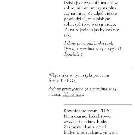
Dzisiejsze wydanie ma coś w
sobie, nie wiem czy na plus
czy na mius. Ze zdjęć cięzko
powiedzieć, musiałabym
zobaczyć to w wersji video.
Tu na zdjęciach jakby coś nie
tak.
dodany przez Skakanka czyli
Opp @ 3 września 2024 o 14:36.
O
dpowiedz
#
Włączniki w tym stylu polecam
firmy THPG :)
dodany przez Joanna @ 2 września 2024
o 22:04.
Odpowiedz
#
Rowniez polecam THPG.
Mam czarne, bakelitowe,
wszystkie sciany biale.
Zastanawialam sie nad
bialymi, porcelanowymi, ale