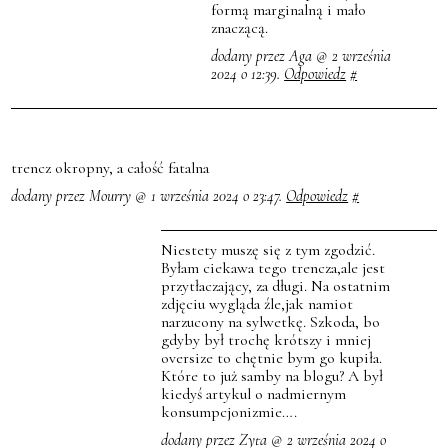
formą marginalną i mało
znaczącą.
dodany przez Aga @ 2 września
2024 o 12:39.
Odpowiedz
#
trencz okropny, a całość fatalna
dodany przez Mourry @ 1 września 2024 o 23:47.
Odpowiedz
#
Niestety muszę się z tym zgodzić.
Byłam ciekawa tego trencza,ale jest
przytłaczający, za długi. Na ostatnim
zdjęciu wygląda źle,jak namiot
narzucony na sylwetkę. Szkoda, bo
gdyby był trochę krótszy i mniej
oversize to chętnie bym go kupiła.
Które to już samby na blogu? A był
kiedyś artykul o nadmiernym
konsumpcjonizmie….
dodany przez Zyta @ 2 września 2024 o