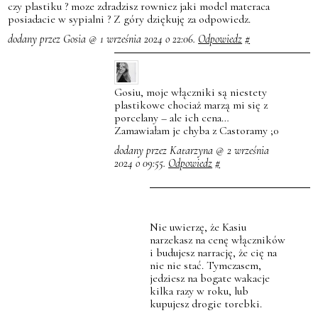
czy plastiku ? moze zdradzisz rowniez jaki model materaca
posiadacie w sypialni ? Z góry dziękuję za odpowiedz.
dodany przez Gosia @ 1 września 2024 o 22:06.
Odpowiedz
#
Gosiu, moje włączniki są niestety
plastikowe chociaż marzą mi się z
porcelany – ale ich cena…
Zamawiałam je chyba z Castoramy ;0
dodany przez Katarzyna @ 2 września
2024 o 09:55.
Odpowiedz
#
Nie uwierzę, że Kasiu
narzekasz na cenę włączników
i budujesz narrację, że cię na
nie nie stać. Tymczasem,
jedziesz na bogate wakacje
kilka razy w roku, lub
kupujesz drogie torebki.