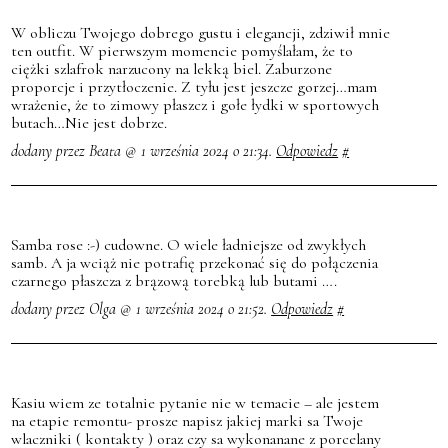
W obliczu Twojego dobrego gustu i elegancji, zdziwił mnie
ten outfit. W pierwszym momencie pomyślałam, że to
ciężki szlafrok narzucony na lekką biel. Zaburzone
proporcje i przytłoczenie. Z tyłu jest jeszcze gorzej…mam
wrażenie, że to zimowy płaszcz i gołe łydki w sportowych
butach…Nie jest dobrze.
dodany przez Beata @ 1 września 2024 o 21:34.
Odpowiedz
#
Samba rose :-) cudowne. O wiele ładniejsze od zwykłych
samb. A ja wciąż nie potrafię przekonać się do połączenia
czarnego płaszcza z brązową torebką lub butami ….
dodany przez Olga @ 1 września 2024 o 21:52.
Odpowiedz
#
Kasiu wiem ze totalnie pytanie nie w temacie – ale jestem
na etapie remontu- prosze napisz jakiej marki sa Twoje
wlaczniki ( kontakty ) oraz czy sa wykonanane z porcelany