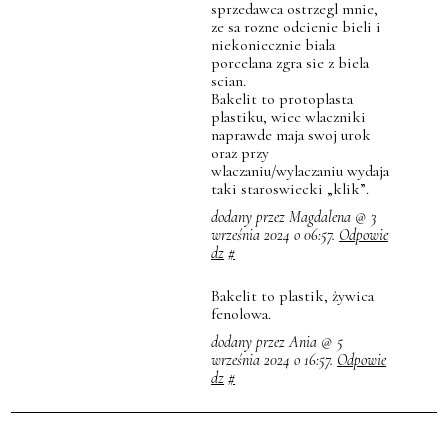
sprzedawca ostrzegl mnie,
ze sa rozne odcienie bieli i
niekoniecznie biala
porcelana zgra sie z biela
scian.
Bakelit to protoplasta
plastiku, wiec wlaczniki
naprawde maja swoj urok
oraz przy
wlaczaniu/wylaczaniu wydaja
taki staroswiecki „klik”.
dodany przez Magdalena @ 3
września 2024 o 06:57.
Odpowie
dz
#
Bakelit to plastik, żywica
fenolowa.
dodany przez Ania @ 5
września 2024 o 16:57.
Odpowie
dz
#