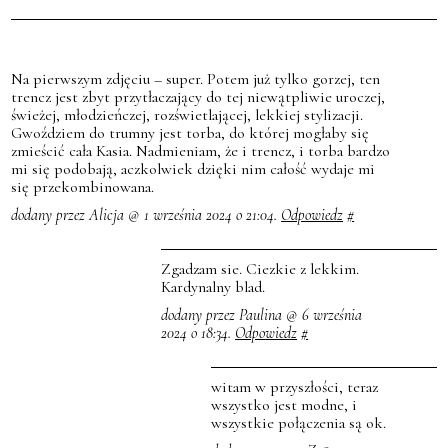
Na pierwszym zdjęciu – super. Potem już tylko gorzej, ten
trencz jest zbyt przytłaczający do tej niewątpliwie uroczej,
świeżej, młodzieńczej, rozświetlającej, lekkiej stylizacji.
Gwoździem do trumny jest torba, do której mogłaby się
zmieścić cała Kasia. Nadmieniam, że i trencz, i torba bardzo
mi się podobają, aczkolwiek dzięki nim całość wydaje mi
się przekombinowana.
dodany przez Alicja @ 1 września 2024 o 21:04.
Odpowiedz
#
Zgadzam sie. Ciezkie z lekkim.
Kardynalny blad.
dodany przez Paulina @ 6 września
2024 o 18:34.
Odpowiedz
#
witam w przyszłości, teraz
wszystko jest modne, i
wszystkie połączenia są ok.