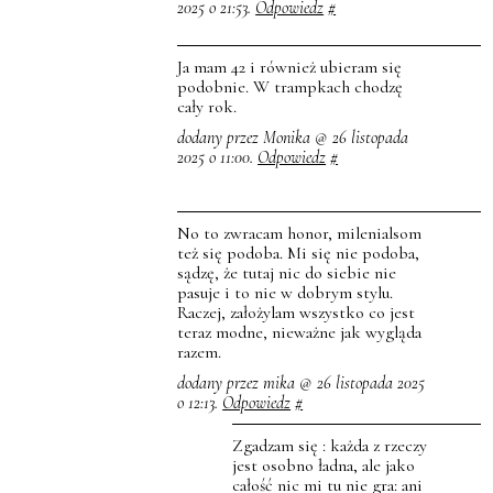
2025 o 21:53.
Odpowiedz
#
Ja mam 42 i również ubieram się
podobnie. W trampkach chodzę
cały rok.
dodany przez Monika @ 26 listopada
2025 o 11:00.
Odpowiedz
#
No to zwracam honor, milenialsom
też się podoba. Mi się nie podoba,
sądzę, że tutaj nic do siebie nie
pasuje i to nie w dobrym stylu.
Raczej, założylam wszystko co jest
teraz modne, nieważne jak wygląda
razem.
dodany przez mika @ 26 listopada 2025
o 12:13.
Odpowiedz
#
Zgadzam się : każda z rzeczy
jest osobno ładna, ale jako
całość nic mi tu nie gra: ani