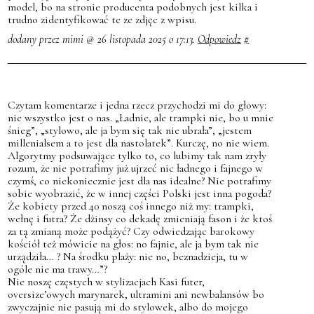
model, bo na stronie producenta podobnych jest kilka i
trudno zidentyfikować te ze zdjęc z wpisu.
dodany przez mimi @ 26 listopada 2025 o 17:13.
Odpowiedz
#
Czytam komentarze i jedna rzecz przychodzi mi do głowy:
nie wszystko jest o nas. „Ładnie, ale trampki nie, bo u mnie
śnieg”, „stylowo, ale ja bym się tak nie ubrała”, „jestem
millenialsem a to jest dla nastolatek”. Kurczę, no nie wiem.
Algorytmy podsuwające tylko to, co lubimy tak nam zryły
rozum, że nie potrafimy już ujrzeć nic ładnego i fajnego w
czymś, co niekoniecznie jest dla nas idealne? Nie potrafimy
sobie wyobrazić, że w innej części Polski jest inna pogoda?
Że kobiety przed 40 noszą coś innego niż my: trampki,
wełnę i futra? Że dżinsy co dekadę zmieniają fason i że ktoś
za tą zmianą może podążyć? Czy odwiedzając barokowy
kościół też mówicie na głos: no fajnie, ale ja bym tak nie
urządziła… ? Na środku plaży: nie no, beznadzieja, tu w
ogóle nie ma trawy…”?
Nie noszę częstych w stylizacjach Kasi futer,
oversize’owych marynarek, ultramini ani newbalansów bo
zwyczajnie nie pasują mi do stylowek, albo do mojego