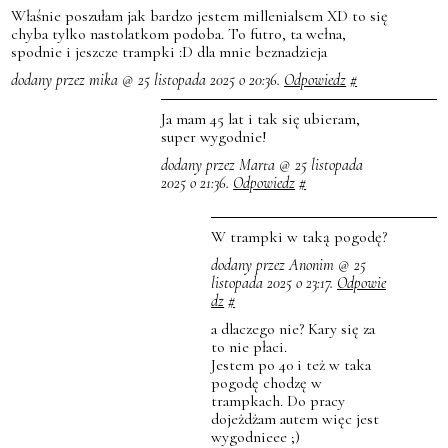
Właśnie poszułam jak bardzo jestem millenialsem XD to się
chyba tylko nastolatkom podoba. To futro, ta wełna,
spodnie i jeszcze trampki :D dla mnie beznadzieja
dodany przez mika @ 25 listopada 2025 o 20:36.
Odpowiedz
#
Ja mam 45 lat i tak się ubieram,
super wygodnie!
dodany przez Marta @ 25 listopada
2025 o 21:36.
Odpowiedz
#
W trampki w taką pogodę?
dodany przez Anonim @ 25
listopada 2025 o 23:17.
Odpowie
dz
#
a dlaczego nie? Kary się za
to nie płaci.
Jestem po 40 i też w taka
pogodę chodzę w
trampkach. Do pracy
dojeżdżam autem więc jest
wygodnieee ;)