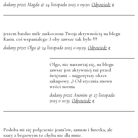
dodany przez Magda @ 24 listopada 2025 o 09:20.
Odpowiedz
#
jestem bardzo mile zaskoczona Twoja aktywnością na blogu
Kasiu. coś wspaniałego :) oby zawsze tak było !!!
dodany przez Olga @ 24 listopada 2025 o 09:29.
Odpowiedz
#
Olgo, nie nastawiaj się, na blogu
zawsze jest aktywniej tuż przed
świętami – najgorętszy okres
zakupowy. ;) Od stycznia znowu
wróci norma.
dodany przez Anonim @ 27 listopada
2025 o 10:35.
Odpowiedz
#
Podoba mi się połączenie jeans’ow, zamszu i futerka, ale
szary z brązowym to chyba nie dla mnie.