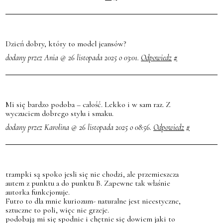
Dzień dobry, który to model jeansów?
dodany przez Ania @ 26 listopada 2025 o 03:01.
Odpowiedz
#
Mi się bardzo podoba – całość. Lekko i w sam raz. Z
wyczuciem dobrego stylu i smaku.
dodany przez Karolina @ 26 listopada 2025 o 08:56.
Odpowiedz
#
trampki są spoko jesli się nie chodzi, ale przemieszcza
autem z punktu a do punktu B. Zapewne tak właśnie
autorka funkcjonuje.
Futro to dla mnie kuriozum- naturalne jest nieestyczne,
sztuczne to poli, więc nie grzeje.
podobają mi się spodnie i chętnie się dowiem jaki to