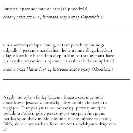
buty najlepsze adekate do stroju i pogody:)))
dodany przez zzz @ 24 listopada 2025 o 07:27.
Odpowiedz
#
u nas wczoraj chlupa i śnieg, w trampkach by mi nogi
odpadły :) jestem zmarzluchem hehe u mnie dluga kurtka i
dlugie kozaki z futerkiem cieplutkim to totalny must have
:) i czapka oczywiście i rękawice i szaliczek do kompletu :)
dodany przez Marta O. @ 24 listopada 2025 o 09:07.
Odpowiedz
#
Nigdy nie byłam fanką łączenia brązu z czernią, tutaj
dodatkowo jeszcze z szarością, ale w sumie ciekawie to
wygląda. Trampki już raczej odpadają, przynajmniej na
południu Polski, gdzie jesteśmy już zasypani śniegiem.
Bardzo spodobały mi sie spodnie, muszę zajrzeć na stronę
P&B, ale jak byś znalazła Kasiu nr ref to byłabym wdzięcznia
:D