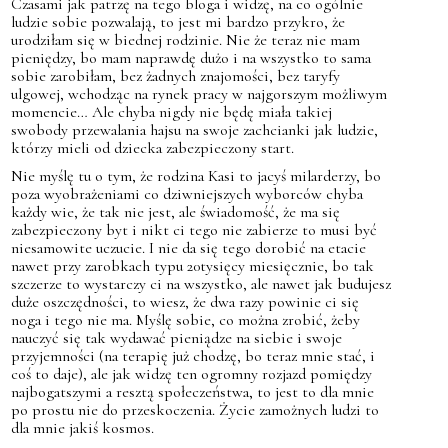
Czasami jak patrzę na tego bloga i widzę, na co ogólnie
ludzie sobie pozwalają, to jest mi bardzo przykro, że
urodziłam się w biednej rodzinie. Nie że teraz nie mam
pieniędzy, bo mam naprawdę dużo i na wszystko to sama
sobie zarobiłam, bez żadnych znajomości, bez taryfy
ulgowej, wchodząc na rynek pracy w najgorszym możliwym
momencie… Ale chyba nigdy nie będę miała takiej
swobody przewalania hajsu na swoje zachcianki jak ludzie,
którzy mieli od dziecka zabezpieczony start.
Nie myślę tu o tym, że rodzina Kasi to jacyś milarderzy, bo
poza wyobrażeniami co dziwniejszych wyborców chyba
każdy wie, że tak nie jest, ale świadomość, że ma się
zabezpieczony byt i nikt ci tego nie zabierze to musi być
niesamowite uczucie. I nie da się tego dorobić na etacie
nawet przy zarobkach typu 20tysięcy miesięcznie, bo tak
szczerze to wystarczy ci na wszystko, ale nawet jak budujesz
duże oszczędności, to wiesz, że dwa razy powinie ci się
noga i tego nie ma. Myślę sobie, co można zrobić, żeby
nauczyć się tak wydawać pieniądze na siebie i swoje
przyjemności (na terapię już chodzę, bo teraz mnie stać, i
coś to daje), ale jak widzę ten ogromny rozjazd pomiędzy
najbogatszymi a resztą społeczeństwa, to jest to dla mnie
po prostu nie do przeskoczenia. Życie zamożnych ludzi to
dla mnie jakiś kosmos.