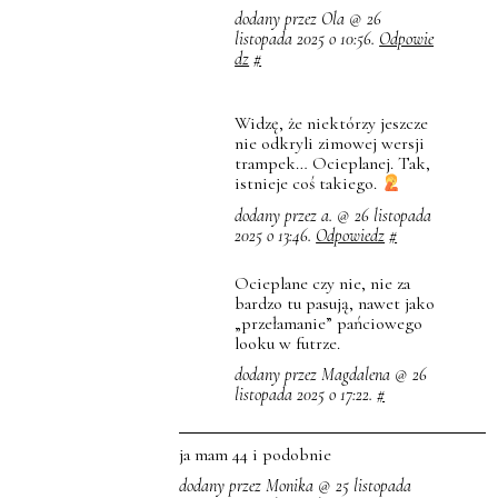
dodany przez Ola @ 26
listopada 2025 o 10:56.
Odpowie
dz
#
Widzę, że niektórzy jeszcze
nie odkryli zimowej wersji
trampek… Ocieplanej. Tak,
istnieje coś takiego.
dodany przez a. @ 26 listopada
2025 o 13:46.
Odpowiedz
#
Ocieplane czy nie, nie za
bardzo tu pasują, nawet jako
„przełamanie” pańciowego
looku w futrze.
dodany przez Magdalena @ 26
listopada 2025 o 17:22.
#
ja mam 44 i podobnie
dodany przez Monika @ 25 listopada