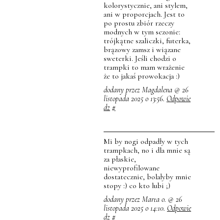
kolorystycznie, ani stylem,
ani w proporcjach. Jest to
po prostu zbiór rzeczy
modnych w tym sezonie:
trójkątne szaliczki, futerka,
brązowy zamsz i wiązane
sweterki. Jeśli chodzi o
trampki to mam wrażenie
że to jakaś prowokacja :)
dodany przez Magdalena @ 26
listopada 2025 o 13:56.
Odpowie
dz
#
Mi by nogi odpadły w tych
trampkach, no i dla mnie są
za płaskie,
niewyprofilowane
dostatecznie, bolałyby mnie
stopy :) co kto lubi ;)
dodany przez Marta o. @ 26
listopada 2025 o 14:10.
Odpowie
dz
#