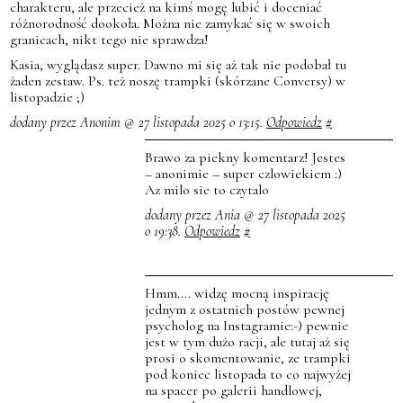
charakteru, ale przecież na kimś mogę lubić i doceniać
różnorodność dookoła. Można nie zamykać się w swoich
granicach, nikt tego nie sprawdza!
Kasia, wyglądasz super. Dawno mi się aż tak nie podobał tu
żaden zestaw. Ps. też noszę trampki (skórzane Conversy) w
listopadzie ;)
dodany przez Anonim @ 27 listopada 2025 o 13:15.
Odpowiedz
#
Brawo za piekny komentarz! Jestes
– anonimie – super czlowiekiem :)
Az milo sie to czytalo
dodany przez Ania @ 27 listopada 2025
o 19:38.
Odpowiedz
#
Hmm…. widzę mocną inspirację
jednym z ostatnich postów pewnej
psycholog na Instagramie:-) pewnie
jest w tym dużo racji, ale tutaj aż się
prosi o skomentowanie, ze trampki
pod koniec listopada to co najwyżej
na spacer po galerii handlowej,