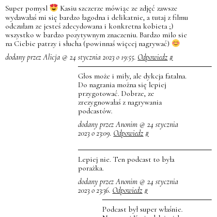
Super pomysl
Kasiu szczerze mówiąc ze zdjęć zawsze
wydawałaś mi się bardzo łagodna i delikatnie, a tutaj z filmu
odczułam ze jesteś zdecydowana i konkretna kobieta ;)
wszystko w bardzo pozytywnym znaczeniu. Bardzo milo sie
na Ciebie patrzy i słucha (powinnaś więcej nagrywać)
dodany przez Alicja @ 24 stycznia 2023 o 19:55.
Odpowiedz
#
Głos może i miły, ale dykcja fatalna.
Do nagrania można się lepiej
przygotować. Dobrze, ze
zrezygnowałaś z nagrywania
podcastów.
dodany przez Anonim @ 24 stycznia
2023 o 23:09.
Odpowiedz
#
Lepiej nie. Ten podcast to była
porażka.
dodany przez Anonim @ 24 stycznia
2023 o 23:36.
Odpowiedz
#
Podcast był super właśnie.