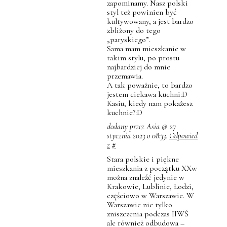
zapominamy. Nasz polski
styl też powinien być
kultywowany, a jest bardzo
zbliżony do tego
„paryskiego”.
Sama mam mieszkanie w
takim stylu, po prostu
najbardziej do mnie
przemawia.
A tak poważnie, to bardzo
jestem ciekawa kuchni:D
Kasiu, kiedy nam pokażesz
kuchnie?:D
dodany przez Asia @ 27
stycznia 2023 o 08:33.
Odpowied
z
#
Stara polskie i piękne
mieszkania z początku XXw
można znaleźć jedynie w
Krakowie, Lublinie, Łodzi,
częściowo w Warszawie. W
Warszawie nie tylko
zniszczenia podczas IIWŚ
ale również odbudowa –