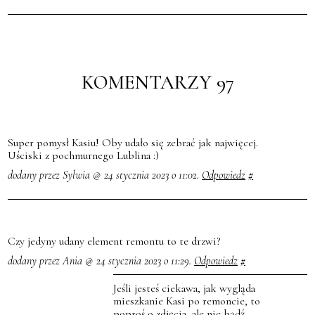
KOMENTARZY 97
Super pomysł Kasiu! Oby udało się zebrać jak najwięcej.
Uściski z pochmurnego Lublina :)
dodany przez Sylwia @ 24 stycznia 2023 o 11:02.
Odpowiedz
#
Czy jedyny udany element remontu to te drzwi?
dodany przez Ania @ 24 stycznia 2023 o 11:29.
Odpowiedz
#
Jeśli jesteś ciekawa, jak wygląda
mieszkanie Kasi po remoncie, to
poproś o zdjęcia, ale nie bądź