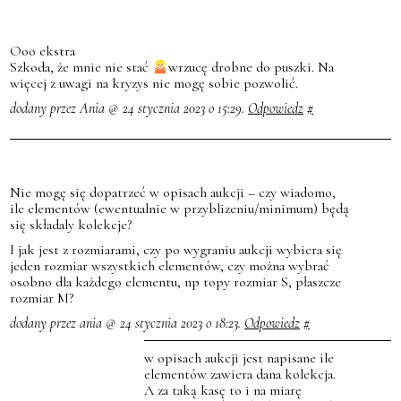
Ooo ekstra
Szkoda, że mnie nie stać
wrzucę drobne do puszki. Na
więcej z uwagi na kryzys nie mogę sobie pozwolić.
dodany przez Ania @ 24 stycznia 2023 o 15:29.
Odpowiedz
#
Nie mogę się dopatrzeć w opisach aukcji – czy wiadomo,
ile elementów (ewentualnie w przyblizeniu/minimum) będą
się składaly kolekcje?
I jak jest z rozmiarami, czy po wygraniu aukcji wybiera się
jeden rozmiar wszystkich elementów, czy można wybrać
osobno dla każdego elementu, np topy rozmiar S, płaszcze
rozmiar M?
dodany przez ania @ 24 stycznia 2023 o 18:23.
Odpowiedz
#
w opisach aukcji jest napisane ile
elementów zawiera dana kolekcja.
A za taką kasę to i na miarę