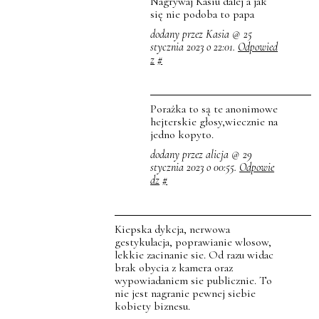
Nagrywaj Kasiu dalej a jak
się nie podoba to papa
dodany przez Kasia @ 25
stycznia 2023 o 22:01.
Odpowied
z
#
Porażka to są te anonimowe
hejterskie głosy,wiecznie na
jedno kopyto.
dodany przez alicja @ 29
stycznia 2023 o 00:55.
Odpowie
dz
#
Kiepska dykcja, nerwowa
gestykulacja, poprawianie wlosow,
lekkie zacinanie sie. Od razu widac
brak obycia z kamera oraz
wypowiadaniem sie publicznie. To
nie jest nagranie pewnej siebie
kobiety biznesu.