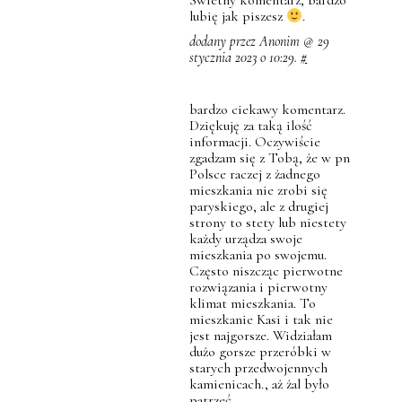
lubię jak piszesz
.
dodany przez Anonim @ 29
stycznia 2023 o 10:29.
#
bardzo ciekawy komentarz.
Dziękuję za taką ilość
informacji. Oczywiście
zgadzam się z Tobą, że w pn
Polsce raczej z żadnego
mieszkania nie zrobi się
paryskiego, ale z drugiej
strony to stety lub niestety
każdy urządza swoje
mieszkania po swojemu.
Często niszcząc pierwotne
rozwiązania i pierwotny
klimat mieszkania. To
mieszkanie Kasi i tak nie
jest najgorsze. Widziałam
dużo gorsze przeróbki w
starych przedwojennych
kamienicach., aż żal było
patrzeć…