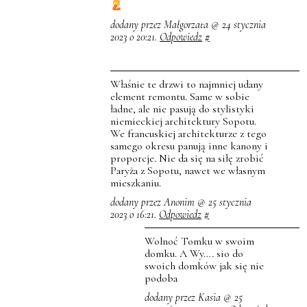
dodany przez Małgorzata @ 24 stycznia
2023 o 20:21.
Odpowiedz
#
Właśnie te drzwi to najmniej udany
element remontu. Same w sobie
ładne, ale nie pasują do stylistyki
niemieckiej architektury Sopotu.
We francuskiej architekturze z tego
samego okresu panują inne kanony i
proporcje. Nie da się na siłę zrobić
Paryża z Sopotu, nawet we własnym
mieszkaniu.
dodany przez Anonim @ 25 stycznia
2023 o 16:21.
Odpowiedz
#
Wolnoć Tomku w swoim
domku. A Wy…. sio do
swoich domków jak się nie
podoba
dodany przez Kasia @ 25