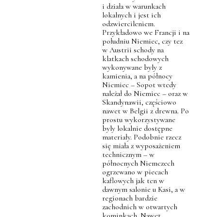
i działa w warunkach
lokalnych i jest ich
odzwiercileniem.
Przykładowo we Francji i na
południu Niemiec, czy tez
w Austrii schody na
klatkach schodowych
wykonywane byly z
kamienia, a na północy
Niemiec – Sopot wtedy
należał do Niemiec – oraz w
Skandynawii, częściowo
nawet w Belgii z drewna. Po
prostu wykorzystywane
byly lokalnie dostępne
materiały. Podobnie rzecz
się miała z wyposażeniem
technicznym – w
północnych Niemczech
ogrzewano w piecach
kaflowych jak ten w
dawnym salonie u Kasi, a w
regionach bardzie
zachodnich w otwartych
kominkach. Nawet