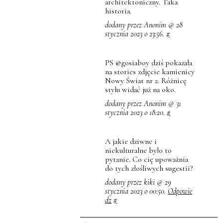
architektoniczny. Taka
historia.
dodany przez Anonim @ 28
stycznia 2023 o 23:56.
#
PS @gosiaboy dziś pokazała
na stories zdjęcie kamienicy
Nowy Świat nr 2. Różnicę
stylu widać już na oko.
dodany przez Anonim @ 31
stycznia 2023 o 18:20.
#
A jakie dziwne i
niekulturalne było to
pytanie. Co cię upoważnia
do tych złośliwych sugestii?
dodany przez kiki @ 29
stycznia 2023 o 00:50.
Odpowie
dz
#