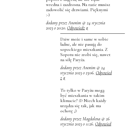
wredna i zazdrosna. Na razie musisz
zadowolić się drzwiami. Pięknymi
:-)
dodany przez Anonim @ 24 stycznia
2023 o 20:20.
Odpowiedz
#
Dziw może i same w sobie
ładne, ale nie pasują do
sopockiego mieszkania. Z
Sopotu nie zrobi się, nawet
na siłę Paryża.
dodany przez Anonim @ 24
stycznia 2023 o 23:06.
Odpowied
z
#
To tylko w Paryżu mogą
być mieszkania w takim
klimacie? :D Niech każdy
urządza się tak, jak ma
ochotę ;)
dodany przez Magdalena @ 26
stycznia 2023 o 11:26.
Odpowied