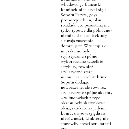
wbudowując francuski
kominek nie uczyni się z
Sopotu Paryża, gdyz
proporcje okien, plan
rozkładu etc pozostaną nie
tylko typowe dla północno-
niemieckiej architektury,
ale maja znaczenie
dominujące. W wersji 1.0
mieszkanie było
stylistycznie spójne –
wykorzystano wszelkie
atrybuty, rownież
stylistyczne starej
niemieckiej architektury
Sopotu dodając
nowoczesne, ale również
stylistycznie spójne akcenty
– w budowlach z tego
okresu były skrzynkowe
okna, sztukateria jedynie
konieczna ze względu na
nierówności, kinkiety nie
stanowiły części sztukaterii
etc.