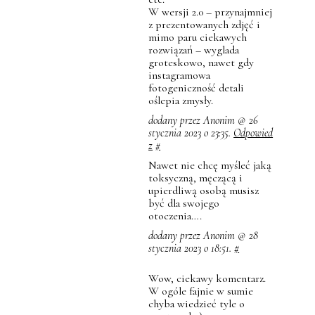
W wersji 2.0 – przynajmniej
z prezentowanych zdjęć i
mimo paru ciekawych
rozwiązań – wyglada
groteskowo, nawet gdy
instagramowa
fotogeniczność detali
oślepia zmysły.
dodany przez Anonim @ 26
stycznia 2023 o 23:35.
Odpowied
z
#
Nawet nie chcę myśleć jaką
toksyczną, męczącą i
upierdliwą osobą musisz
być dla swojego
otoczenia….
dodany przez Anonim @ 28
stycznia 2023 o 18:51.
#
Wow, ciekawy komentarz.
W ogóle fajnie w sumie
chyba wiedzieć tyle o