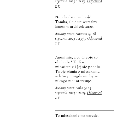
stycznia 2023 o 21:59.
Odpowied
z
#
Nie chodzi o wolność
Tomka, ale o uniwersalny
kanon w architekturze.
dodany przez Anonim @ 28
stycznia 2023 o 23:59.
Odpowied
z
#
Anonimie, a co Ciebie to
obchodzi? To Kasi
mieszkanie i Jej sie podoba.
Twoje zdania o mieszkaniu,
w ktorym nigdy nie bylas
nikogo nie interesuje.
dodany przez Ania @ 25
stycznia 2023 o 22:35.
Odpowied
z
#
To mieszkanie ma paryski