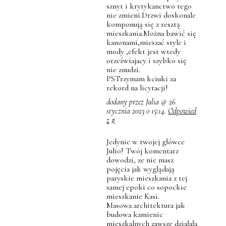
sznyt i krytykanctwo tego
nie zmieni.Drzwi doskonale
komponują się z resztą
mieszkania.Można bawić się
kanonami,mieszać style i
mody ,efekt jest wtedy
orzeźwiajacy i szybko się
nie znudzi.
PSTrzymam kciuki za
rekord na licytacji!
dodany przez Julia @ 26
stycznia 2023 o 15:14.
Odpowied
z
#
Jedynie w twojej główce
Julio! Twój komentarz
dowodzi, ze nie masz
pojęcia jak wyglądają
paryskie mieszkania z tej
samej epoki co sopockie
mieszkanie Kasi.
Masowa architektura jak
budowa kamienic
mieszkalnych zawsze działała