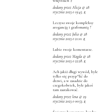
wnętrzach :)
dodany przez Alicja @ 28
stycznia 2023 o 19:45.
#
Leczysz swoje kompleksy
arogancją i grafomanią ?
dodany przez Julia @ 28
stycznia 2023 o 21:10.
#
Lubie twoje komentarze.
dodany przez Magda @ 28
stycznia 2023 o 22:28.
#
Ach jakiż długi wywód, byle
tylko się przyp*lić do
drzwi, a w zasadzie do
czegokolwiek, byle jakoś
tam zaatakować.
dodany przez lena @ 29
stycznia 2023 o 00:53.
#
Świetny komentarz, bardzo