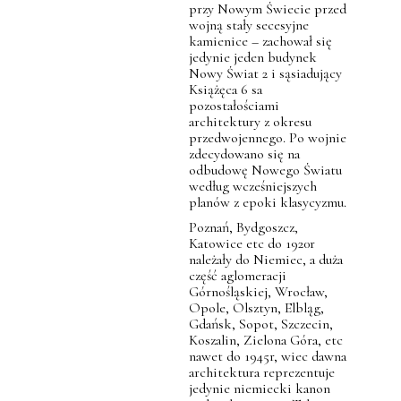
przy Nowym Świecie przed
wojną stały secesyjne
kamienice – zachował się
jedynie jeden budynek
Nowy Świat 2 i sąsiadujący
Książęca 6 sa
pozostałościami
architektury z okresu
przedwojennego. Po wojnie
zdecydowano się na
odbudowę Nowego Światu
według wcześniejszych
planów z epoki klasycyzmu.
Poznań, Bydgoszcz,
Katowice etc do 1920r
należały do Niemiec, a duża
część aglomeracji
Górnośląskiej, Wrocław,
Opole, Olsztyn, Elbląg,
Gdańsk, Sopot, Szczecin,
Koszalin, Zielona Góra, etc
nawet do 1945r, wiec dawna
architektura reprezentuje
jedynie niemiecki kanon