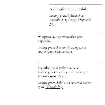
A co będzie z nimi robił?
dodany przez Sylwia @ 25
stycznia 2023 o 20:35.
Odpowied
z
#
W opisie aukcji wszystko jest
napisane.
dodany przez Anonim @ 25 stycznia
2023 o 14:09.
Odpowiedz
#
Na aukcji jest informacja że
kolekcja letnia liczy min. 20 szt, a
zimowa min. 16 szt.
dodany przez Ania @ 25 stycznia 2023 o
17:16.
Odpowiedz
#