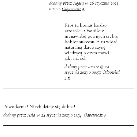
dodany przez Agata @ 26 stycznia 2023
o 21:21.
Odpowiedz
#
Ktoś tu komuś bardzo
zazdrości. Osobiście
nienawidzę pewnych siebie
kobiet sukcesu. A tu widać
naturalną dziewczynę
wiedzącą o czym mówi i
jaki ma cel.
dodany przez anette @ 29
stycznia 2023 o 00:57.
Odpowied
z
#
Powodzenia! Niech dzieje się dobro!
dodany przez Asia @ 24 stycznia 2023 o 21:34.
Odpowiedz
#