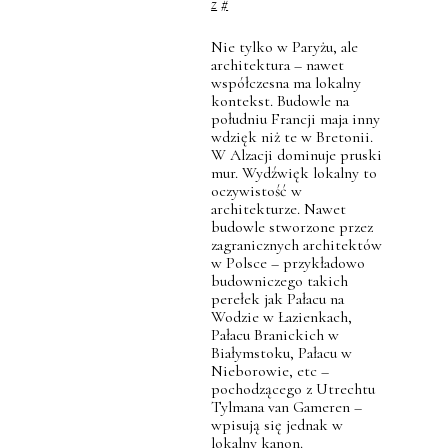
z
#
Nie tylko w Paryżu, ale
architektura – nawet
współczesna ma lokalny
kontekst. Budowle na
południu Francji maja inny
wdzięk niż te w Bretonii.
W Alzacji dominuje pruski
mur. Wydźwięk lokalny to
oczywistość w
architekturze. Nawet
budowle stworzone przez
zagranicznych architektów
w Polsce – przykładowo
budowniczego takich
perełek jak Pałacu na
Wodzie w Łazienkach,
Pałacu Branickich w
Białymstoku, Pałacu w
Nieborowie, etc –
pochodzącego z Utrechtu
Tylmana van Gameren –
wpisują się jednak w
lokalny kanon.