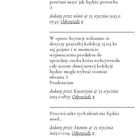
powinni uszyć jak będzie potrzeba
:)
dodany przez mimi @ 25 stycznia 2023 o
07:45.
Odpowiedz
#
W opisie licytacji wskazano że
dotyczy przyszłej kolekcji tj tej kt
się pojawi i w momencie
wypuszczenia produktu do
sprzedaży osoba która wylicytowała
cały zestaw danej nowej kolekcji
będzie mogła wybrać rozmiar
ubrania :)
Pozdrawiam
dodany przez Katarzyna @ 25 stycznia
2023 o 08:27.
Odpowiedz
#
Przecież nikt tych ubrań nie będzie
nosił…
dodany przez Anonim @ 25 stycznia
2023 o 11:04.
Odpowiedz
#