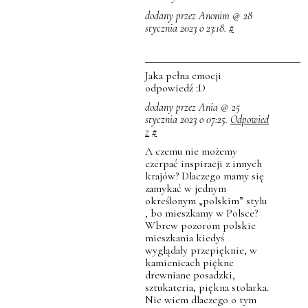
dodany przez Anonim @ 28
stycznia 2023 o 23:18.
#
Jaka pełna emocji
odpowiedź :D
dodany przez Ania @ 25
stycznia 2023 o 07:25.
Odpowied
z
#
A czemu nie możemy
czerpać inspiracji z innych
krajów? Dlaczego mamy się
zamykać w jednym
określonym „polskim” stylu
, bo mieszkamy w Polsce?
Wbrew pozorom polskie
mieszkania kiedyś
wyglądały przepięknie, w
kamienicach piękne
drewniane posadzki,
sztukateria, piękna stolarka.
Nie wiem dlaczego o tym