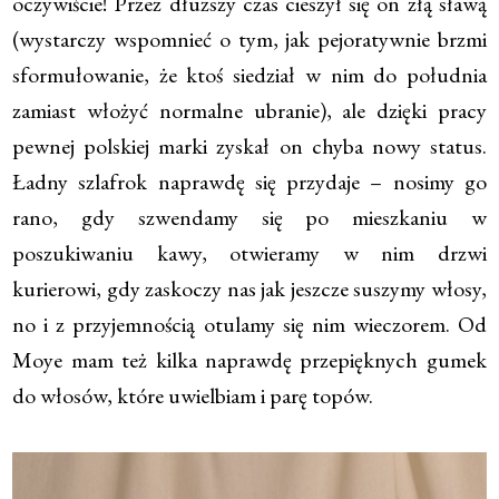
oczywiście! Przez dłuższy czas cieszył się on złą sławą
(wystarczy wspomnieć o tym, jak pejoratywnie brzmi
sformułowanie, że ktoś siedział w nim do południa
zamiast włożyć normalne ubranie), ale dzięki pracy
pewnej polskiej marki zyskał on chyba nowy status.
Ładny szlafrok naprawdę się przydaje – nosimy go
rano, gdy szwendamy się po mieszkaniu w
poszukiwaniu kawy, otwieramy w nim drzwi
kurierowi, gdy zaskoczy nas jak jeszcze suszymy włosy,
no i z przyjemnością otulamy się nim wieczorem. Od
Moye mam też kilka naprawdę przepięknych gumek
do włosów, które uwielbiam i parę topów.