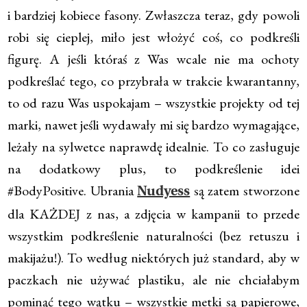
i bardziej kobiece fasony. Zwłaszcza teraz, gdy powoli
robi się cieplej, miło jest włożyć coś, co podkreśli
figurę. A jeśli któraś z Was wcale nie ma ochoty
podkreślać tego, co przybrała w trakcie kwarantanny,
to od razu Was uspokajam – wszystkie projekty od tej
marki, nawet jeśli wydawały mi się bardzo wymagające,
leżały na sylwetce naprawdę idealnie. To co zasługuje
na dodatkowy plus, to podkreślenie idei
#BodyPositive. Ubrania
są zatem stworzone
Nudyess
dla KAŻDEJ z nas, a zdjęcia w kampanii to przede
wszystkim podkreślenie naturalności (bez retuszu i
makijażu!). To według niektórych już standard, aby w
paczkach nie używać plastiku, ale nie chciałabym
pominąć tego wątku – wszystkie metki są papierowe,