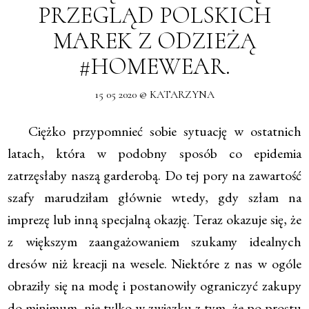
PRZEGLĄD POLSKICH
MAREK Z ODZIEŻĄ
#HOMEWEAR.
15 05 2020 @ KATARZYNA
Ciężko przypomnieć sobie sytuację w ostatnich
latach, która w podobny sposób co epidemia
zatrzęsłaby naszą garderobą. Do tej pory na zawartość
szafy marudziłam głównie wtedy, gdy szłam na
imprezę lub inną specjalną okazję. Teraz okazuje się, że
z większym zaangażowaniem szukamy idealnych
dresów niż kreacji na wesele. Niektóre z nas w ogóle
obraziły się na modę i postanowiły ograniczyć zakupy
do minimum, nie tylko w związku z tym, że po prostu