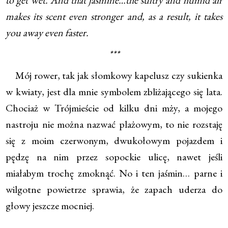
to get wet. And that jasmine…the sultry and humid air
makes its scent even stronger and, as a result, it takes
you away even faster.
***
Mój rower, tak jak słomkowy kapelusz czy sukienka
w kwiaty, jest dla mnie symbolem zbliżającego się lata.
Chociaż w Trójmieście od kilku dni mży, a mojego
nastroju nie można nazwać plażowym, to nie rozstaję
się z moim czerwonym, dwukołowym pojazdem i
pędzę na nim przez sopockie ulicę, nawet jeśli
miałabym trochę zmoknąć. No i ten jaśmin… parne i
wilgotne powietrze sprawia, że zapach uderza do
głowy jeszcze mocniej.