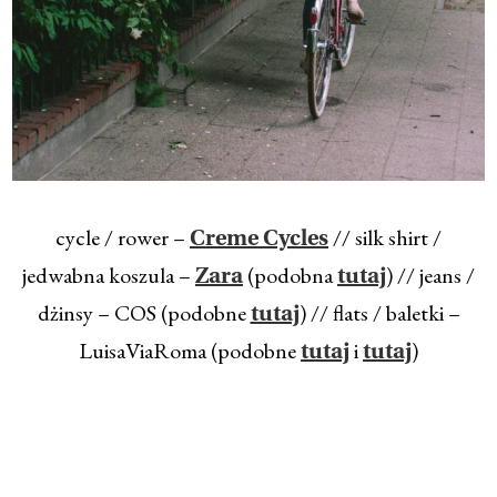
cycle / rower –
// silk shirt /
Creme Cycles
jedwabna koszula –
(podobna
) // jeans /
Zara
tutaj
dżinsy – COS (podobne
) // flats / baletki –
tutaj
LuisaViaRoma (podobne
i
)
tutaj
tutaj