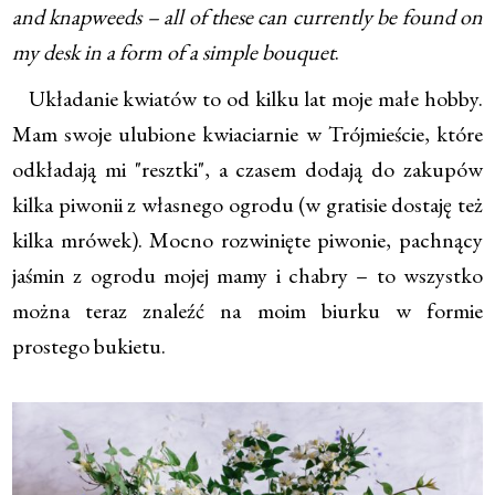
and knapweeds – all of these can currently be found on
my desk in a form of a simple bouquet
.
Układanie kwiatów to od kilku lat moje małe hobby.
Mam swoje ulubione kwiaciarnie w Trójmieście, które
odkładają mi "resztki", a czasem dodają do zakupów
kilka piwonii z własnego ogrodu (w gratisie dostaję też
kilka mrówek). Mocno rozwinięte piwonie, pachnący
jaśmin z ogrodu mojej mamy i chabry – to wszystko
można teraz znaleźć na moim biurku w formie
prostego bukietu.