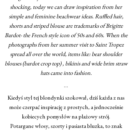
shocking, today we can draw inspiration from her
simple and feminine beachwear ideas. Ruffled hair,
shorts and striped blouse are trademarks of Brigitte
Bardot- the French style icon of 50s and 60s. When the
photographs from her summer visit to Saint Tropez
spread all over the world, items like: bear shoulder
blouses (bardot crop top) , bikinis and wide brim straw
hats came into fashion.
…
Kiedyś styl tej blondynki szokował, dziś każda z nas
może czerpać inspirację z prostych, a jednocześnie
kobiecych pomysłów na plażowy strój.
Potargane włosy, szorty i pasiasta bluzka, to znak