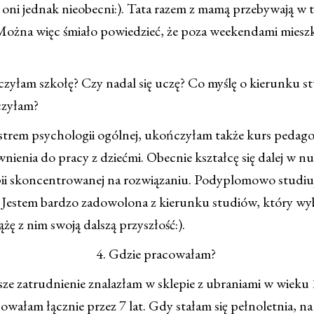
 oni jednak nieobecni:). Tata razem z mamą przebywają w 
Można więc śmiało powiedzieć, że poza weekendami miesz
czyłam szkołę? Czy nadal się uczę? Co myślę o kierunku s
czyłam?
strem psychologii ogólnej, ukończyłam także kurs pedag
nienia do pracy z dziećmi. Obecnie kształcę się dalej w nu
ii skoncentrowanej na rozwiązaniu. Podyplomowo studiuj
. Jestem bardzo zadowolona z kierunku studiów, który w
ążę z nim swoją dalszą przyszłość:).
4. Gdzie pracowałam?
ze zatrudnienie znalazłam w sklepie z ubraniami w wieku 
wałam łącznie przez 7 lat. Gdy stałam się pełnoletnia, na