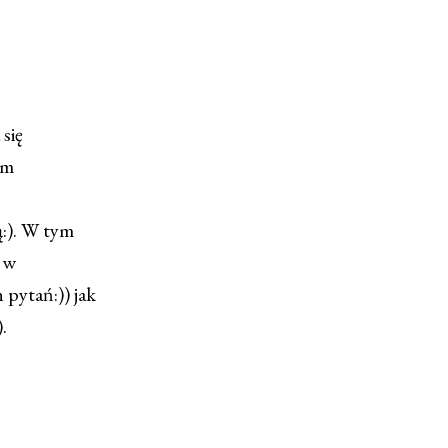
się
am
ą:). W tym
a w
 pytań:)) jak
.