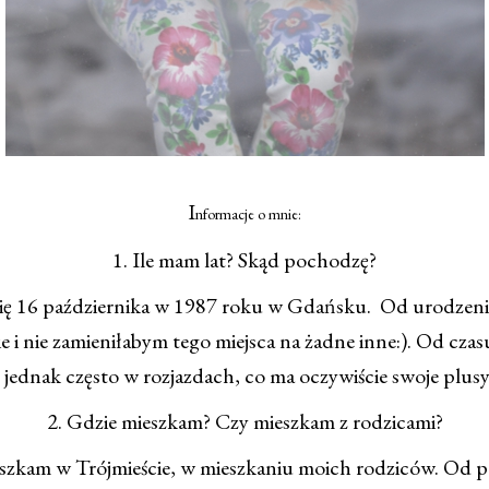
I
nformacje o mnie:
1. Ile mam lat? Skąd pochodzę?
ię 16 października w 1987 roku w Gdańsku. Od urodzen
e i nie zamieniłabym tego miejsca na żadne inne:). Od czas
 jednak często w rozjazdach, co ma oczywiście swoje plusy
2. Gdzie mieszkam? Czy mieszkam z rodzicami?
eszkam w Trójmieście, w mieszkaniu moich rodziców. Od p