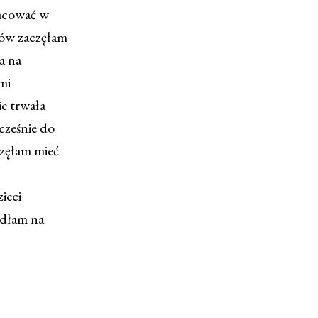
racować w
ców zaczęłam
a na
mi
e trwała
cześnie do
częłam mieć
ieci
adłam na