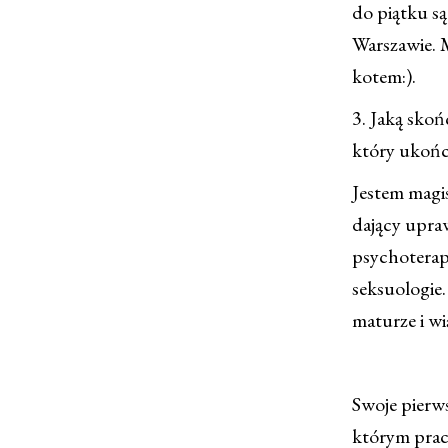
do piątku są
Warszawie. 
kotem:).
3. Jaką skoń
który ukoń
Jestem magi
dający upraw
psychoterap
seksuologie
maturze i wi
Swoje pierws
którym praco