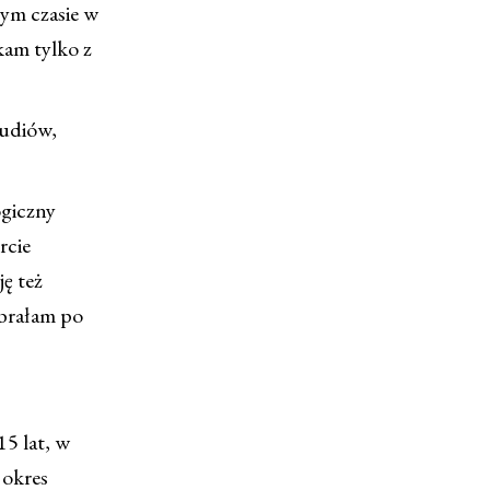
tym czasie w
kam tylko z
tudiów,
ogiczny
rcie
ę też
ybrałam po
15 lat, w
 okres