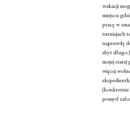
wakacji mog
miejscu gdzi
pracę w smaż
turniejach 
naprawdę dob
zbyt długo:
mojej starej
więcej woln
ekspedientki
(konkretnie
pomysł zało