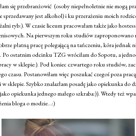
łam się przebranżowić (osoby niepełnoletnie nie mogą p
e sprzedawany jest alkohol) i ku przerażeniu moich rodzi
alni ryb:). W czasie liceum pracowałam także jako hostess
tenisowych. Na pierwszym roku studiów zaproponowano 
rze płatną pracę polegającą na tańczeniu, kóra jednak ni
). Po ostatnim odcinku TZG wróciłam do Sopotu, a jedno
 pracy w sklepie:). Pod koniec czwartego roku studiów, za
ego czasu. Postanowiłam więc poszukać czegoś poza pracą
 w sklepie. Szybko znalazłam posadę jako opiekunka do dz
 jako opiekunka jednego małego szkraba:)). Wtedy też wp
żenia bloga o modzie…:)