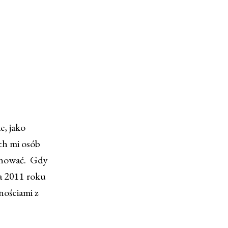
e, jako
ch mi osób
ygnować. Gdy
ia 2011 roku
nościami z