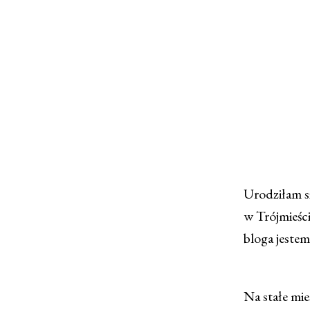
Urodziłam s
w Trójmieści
bloga jestem
Na stałe mi