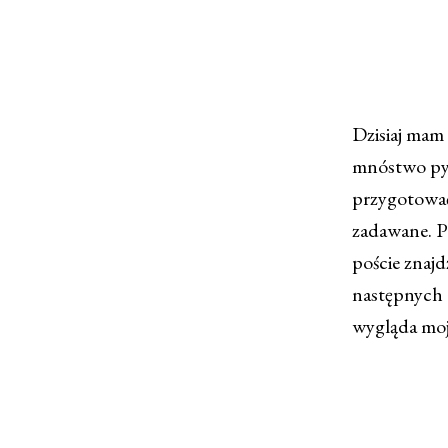
Dzisiaj mam
mnóstwo pyt
przygotować
zadawane. P
poście znajd
następnych (
wygląda moja