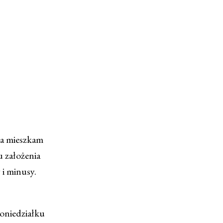
ia mieszkam
u założenia
 i minusy.
oniedziałku