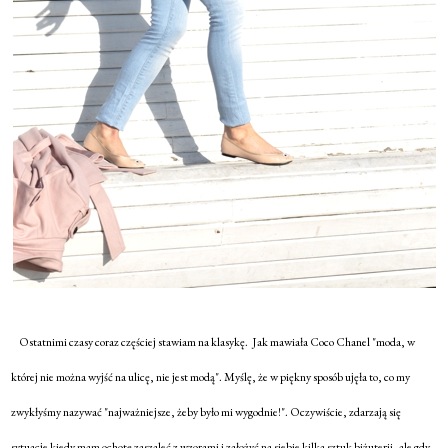
Ostatnimi czasy coraz częściej stawiam na klasykę. Jak mawiała Coco Chanel "moda, w
której nie można wyjść na ulicę, nie jest modą". Myślę, że w piękny sposób ujęła to, co my
zwykłyśmy nazywać "najważniejsze, żeby było mi wygodnie!". Oczywiście, zdarzają się
sytuacje kiedy mam ochotę zaszaleć z wzorami i założyć na siebie kilka sztuk biżuterii, ale gdy