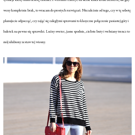
weny kompletnie brak, to wracam do prostych rozwiązań. Niezależnie od tego, czy w tę sobotę
planujecie odpocząć, czy zająć się zaległymi sprawami to klasyczne połączenie pasiastej góry i
baletek na pewno się sprawdzi. Luźny sweter, jasne spodnie, cieliste buty i wełniany trencz to
mój ulubiony zestaw tej wiosny.