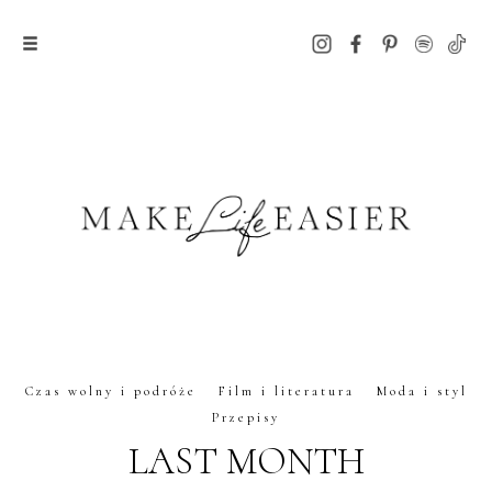
Czas wolny i podróże
Film i literatura
Moda i styl
Przepisy
LAST MONTH