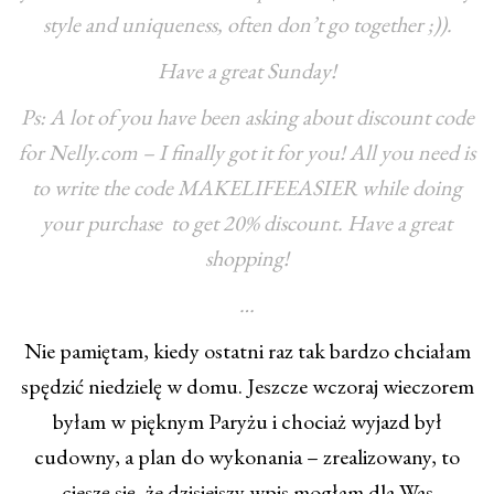
style and uniqueness, often don’t go together ;)).
Have a great Sunday!
Ps: A lot of you have been asking about discount code
for Nelly.com – I finally got it for you! All you need is
to write the code MAKELIFEEASIER while doing
your purchase to get 20% discount. Have a great
shopping!
…
Nie pamiętam, kiedy ostatni raz tak bardzo chciałam
spędzić niedzielę w domu. Jeszcze wczoraj wieczorem
byłam w pięknym Paryżu i chociaż wyjazd był
cudowny, a plan do wykonania – zrealizowany, to
cieszę się, że dzisiejszy wpis mogłam dla Was