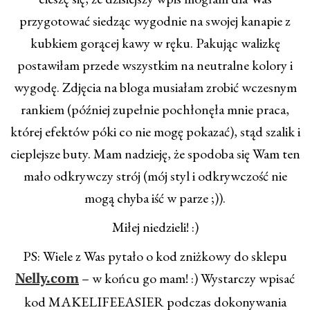
przygotować siedząc wygodnie na swojej kanapie z
kubkiem gorącej kawy w ręku. Pakując walizkę
postawiłam przede wszystkim na neutralne kolory i
wygodę. Zdjęcia na bloga musiałam zrobić wczesnym
rankiem (później zupełnie pochłonęła mnie praca,
której efektów póki co nie mogę pokazać), stąd szalik i
cieplejsze buty. Mam nadzieję, że spodoba się Wam ten
mało odkrywczy strój (mój styl i odkrywczość nie
mogą chyba iść w parze ;)).
Miłej niedzieli! :)
PS: Wiele z Was pytało o kod zniżkowy do sklepu
– w końcu go mam! :) Wystarczy wpisać
Nelly.com
kod MAKELIFEEASIER podczas dokonywania