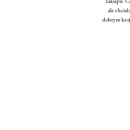
zakupu. Co
ale chciał
dobrym kroju