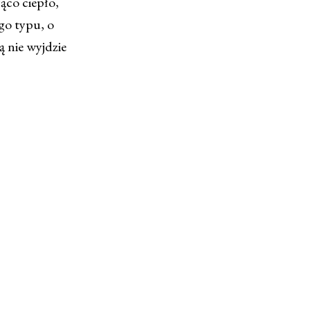
ąco ciepło,
ego typu, o
ą nie wyjdzie