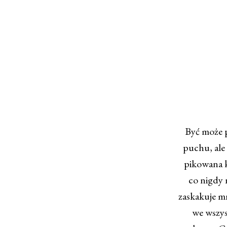
Być może p
puchu, ale
pikowana k
co nigdy n
zaskakuje mn
we wszys