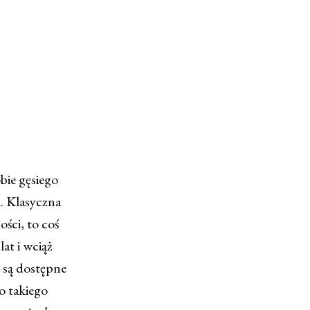
bie gęsiego
. Klasyczna
ści, to coś
lat i wciąż
i są dostępne
o takiego