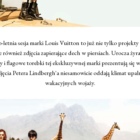
letnia sesja marki Louis Vuitton to już nie tylko projekty 
le również zdjęcia zapierające dech w piersiach. Urocza żyr
y i flagowe torebki tej ekskluzywnej marki prezentują się
jęcia Petera Lindbergh'a niesamowicie oddają klimat upaln
wakacyjnych wojaży.