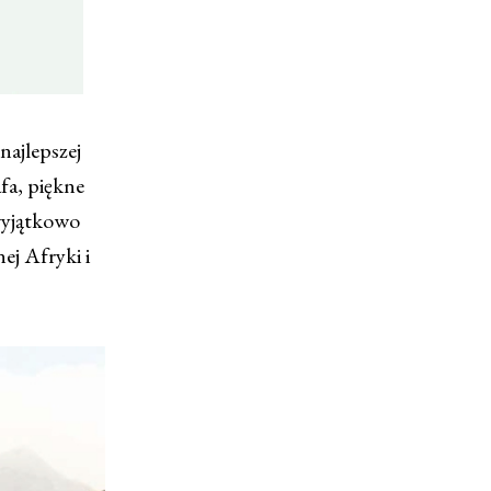
najlepszej
afa, piękne
 wyjątkowo
ej Afryki i