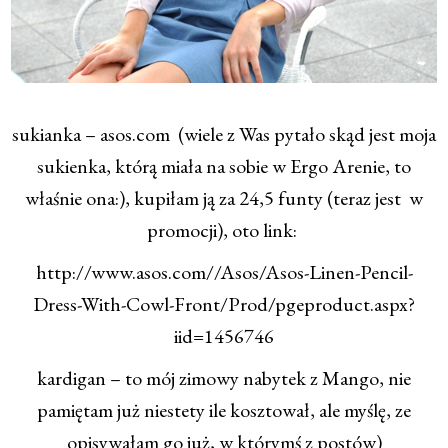
sukianka – asos.com (wiele z Was pytało skąd jest moja
sukienka, którą miała na sobie w Ergo Arenie, to
właśnie ona:), kupiłam ją za 24,5 funty (teraz jest w
promocji), oto link:
http://www.asos.com//Asos/Asos-Linen-Pencil-
Dress-With-Cowl-Front/Prod/pgeproduct.aspx?
iid=1456746
kardigan – to mój zimowy nabytek z Mango, nie
pamiętam już niestety ile kosztował, ale myślę, ze
opisywałam go już, w którymś z postów)