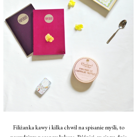
Filiżanka kawy i kilka chwil na spisanie myśli, to
prawdziwy poranny luksus. Później, w ciągu dnia