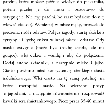
patelni, która możesz później włożyc do piekarnika,
potem przelej je do miski i pozostawo do
ostygnięcie. Nie myj patelni, bo zaraz będziesz do niej
wlewać ciasto :). Wymieszaj w misce mąkę, proszek do
pieczenia i sól i odstaw. Połącz jagody, startą skórkę z
cytryny i 1 łyżkę cukru w ​​innej misce i odstaw. Gdy
masło ostygnie (może być trochę ciepłe, ale nie
gorące), wlej cukier i wanilię i ubij do połączenia.
Dodaj suche składniki, a następnie mleko i jajko.
Ciasto powinno mieć konsystencję cienkiego ciasta
naleśnikowego. Wlej ciasto na tę samą patelnię, na
której roztopiłaś masło. Na wierzchu posyp
je jagodami, a następnie równomiernie rozprowadź
kawałki sera śmietankowego. Piecz przez 35-40 minut