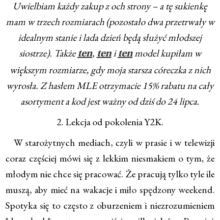
Uwielbiam każdy zakup z och strony – a tę sukienkę
mam w trzech rozmiarach (pozostało dwa przetrwały w
idealnym stanie i lada dzień będą służyć młodszej
siostrze). Także
,
i
model kupiłam w
ten
ten
ten
większym rozmiarze, gdy moja starsza córeczka z nich
wyrosła. ​Z hasłem MLE otrzymacie 15% rabatu na cały
asortyment a kod jest ważny od dziś do 24 lipca.
2. Lekcja od pokolenia Y2K.
W starożytnych mediach, czyli w prasie i w telewizji
coraz częściej mówi się z lekkim niesmakiem o tym, że
młodym nie chce się pracować. Że pracują tylko tyle ile
muszą, aby mieć na wakacje i miło spędzony weekend.
Spotyka się to często z oburzeniem i niezrozumieniem