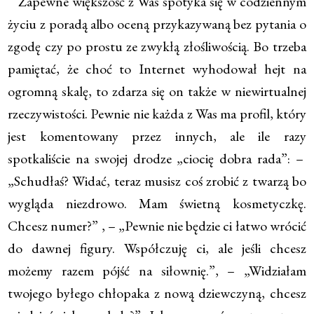
Zapewne większość z Was spotyka się w codziennym
życiu z poradą albo oceną przykazywaną bez pytania o
zgodę czy po prostu ze zwykłą złośliwością. Bo trzeba
pamiętać, że choć to Internet wyhodował hejt na
ogromną skalę, to zdarza się on także w niewirtualnej
rzeczywistości. Pewnie nie każda z Was ma profil, który
jest komentowany przez innych, ale ile razy
spotkaliście na swojej drodze „ciocię dobra rada”: –
„Schudłaś? Widać, teraz musisz coś zrobić z twarzą bo
wygląda niezdrowo. Mam świetną kosmetyczkę.
Chcesz numer?” , – „Pewnie nie będzie ci łatwo wrócić
do dawnej figury. Współczuję ci, ale jeśli chcesz
możemy razem pójść na siłownię.”, – „Widziałam
twojego byłego chłopaka z nową dziewczyną, chcesz