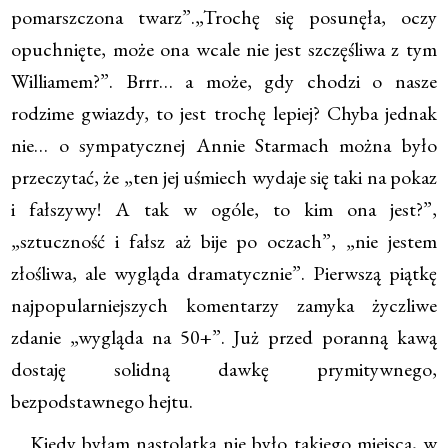
pomarszczona twarz”.„Trochę się posunęła, oczy
opuchnięte, może ona wcale nie jest szczęśliwa z tym
Williamem?”. Brrr… a może, gdy chodzi o nasze
rodzime gwiazdy, to jest trochę lepiej? Chyba jednak
nie… o sympatycznej Annie Starmach można było
przeczytać, że „ten jej uśmiech wydaje się taki na pokaz
i fałszywy! A tak w ogóle, to kim ona jest?”,
„sztuczność i fałsz aż bije po oczach”, „nie jestem
złośliwa, ale wygląda dramatycznie”. Pierwszą piątkę
najpopularniejszych komentarzy zamyka życzliwe
zdanie „wygląda na 50+”. Już przed poranną kawą
dostaję solidną dawkę prymitywnego,
bezpodstawnego hejtu.
Kiedy byłam nastolatką nie było takiego miejsca, w