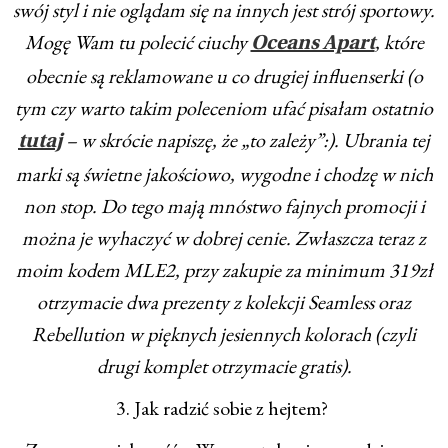
swój styl i nie oglądam się na innych jest strój sportowy.
Mogę Wam tu polecić ciuchy
, które
Oceans Apart
obecnie są reklamowane u co drugiej influenserki (o
tym czy warto takim poleceniom ufać pisałam ostatnio
– w skrócie napiszę, że „to zależy”:). Ubrania tej
tutaj
marki są świetne jakościowo, wygodne i chodzę w nich
non stop. Do tego mają mnóstwo fajnych promocji i
można je wyhaczyć w dobrej cenie. Zwłaszcza teraz z
moim kodem MLE2, przy zakupie za minimum 319zł
otrzymacie dwa prezenty z kolekcji Seamless oraz
Rebellution w pięknych jesiennych kolorach (czyli
drugi komplet otrzymacie gratis).
3. Jak radzić sobie z hejtem?