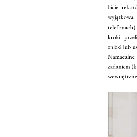
bicie rekor
wyjątkowa
telefonach)
kroki i prze
zniżki lub u
Namacalne g
zadaniem (kt
wewnętrznej