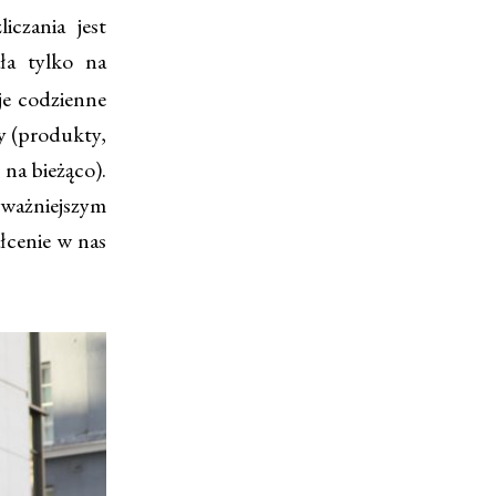
iczania jest
ła tylko na
je codzienne
dy (produkty,
na bieżąco).
jważniejszym
ałcenie w nas