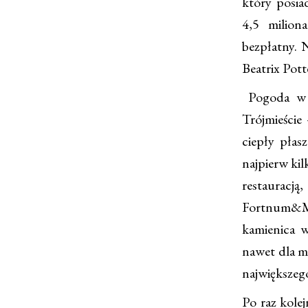
który posia
4,5 milion
bezpłatny. 
Beatrix Pot
Pogoda w L
Trójmieście
ciepły płas
najpierw ki
restaurac
Fortnum&Mas
kamienica w
nawet dla mn
największeg
Po raz kole