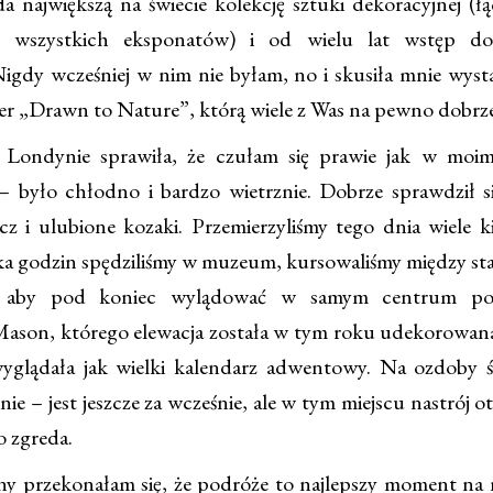
da największą na świecie kolekcję sztuki dekoracyjnej (ł
a wszystkich eksponatów) i od wielu lat wstęp do
Nigdy wcześniej w nim nie byłam, no i skusiła mnie wys
ter „Drawn to Nature”, którą wiele z Was na pewno dobrze
ondynie sprawiła, że czułam się prawie jak w moi
 – było chłodno i bardzo wietrznie. Dobrze sprawdził s
zcz i ulubione kozaki. Przemierzyliśmy tego dnia wiele 
lka godzin spędziliśmy w muzeum, kursowaliśmy między sta
ją, aby pod koniec wylądować w samym centrum po
on, którego elewacja została w tym roku udekorowana 
yglądała jak wielki kalendarz adwentowy. Na ozdoby 
ie – jest jeszcze za wcześnie, ale w tym miejscu nastrój o
o zgreda.
jny przekonałam się, że podróże to najlepszy moment na