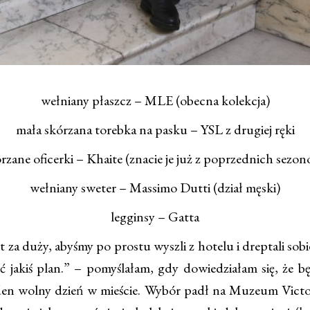
wełniany płaszcz – MLE (obecna kolekcja)
mała skórzana torebka na pasku – YSL z drugiej ręki
rzane oficerki – Khaite (znacie je już z poprzednich sezo
wełniany sweter – Massimo Dutti (dział męski)
legginsy – Gatta
 za duży, abyśmy po prostu wyszli z hotelu i dreptali sobi
 jakiś plan.” – pomyślałam, gdy dowiedziałam się, że b
eden wolny dzień w mieście. Wybór padł na Muzeum Victori