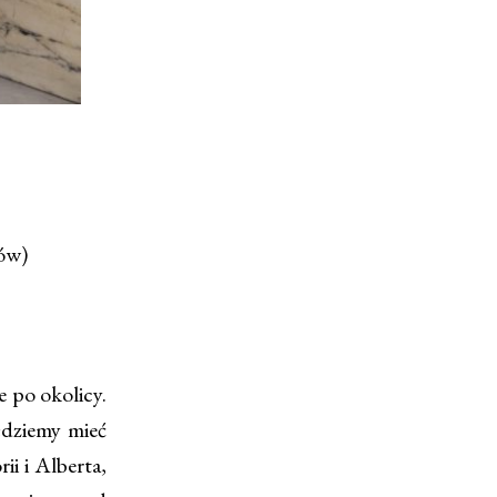
nów)
e po okolicy.
ędziemy mieć
i i Alberta,