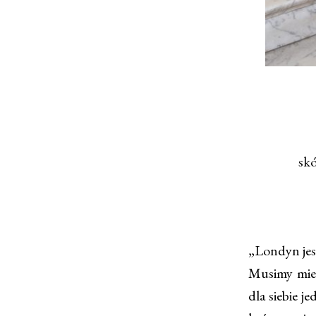
skó
„Londyn jest
Musimy mieć
dla siebie j