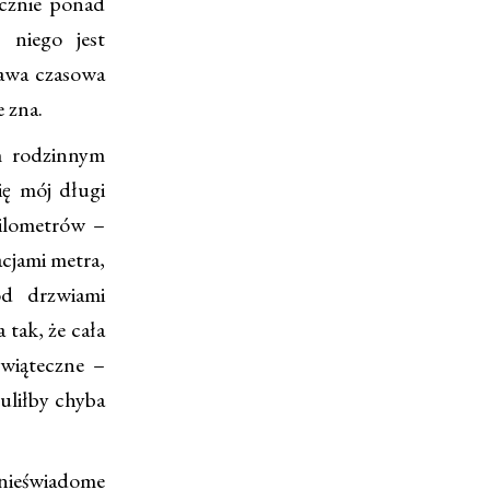
ącznie ponad
 niego jest
tawa czasowa
 zna.
m rodzinnym
ię mój długi
kilometrów –
cjami metra,
d drzwiami
tak, że cała
świąteczne –
tuliłby chyba
 nieświadome