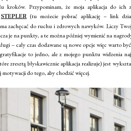
du kroków. Przypominam, że moja aplikacja do ich zl
.
(tu możecie pobrać aplikację – link dzia
STEPLER
 ma zachęcać do ruchu i zdrowych nawyków. Liczy Two
licza je na punkty, a te można później wymienić na nagro
sługi – cały czas dodawane są nowe opcje więc warto być 
ratyfikacje to jedno, ale z mojego punktu widzenia na
óre zresztą błyskawicznie aplikacja realizuje) jest wykszt
 motywacji do tego, aby chodzić więcej.