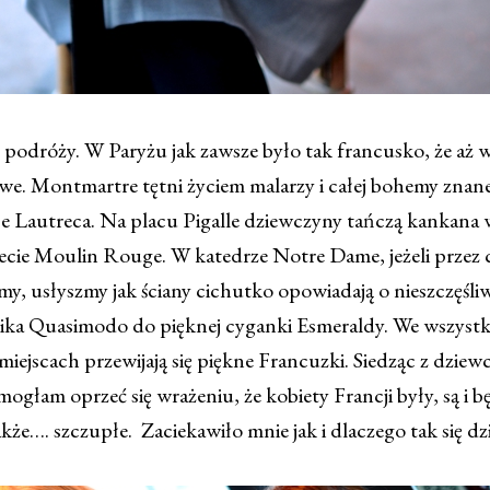
podróży. W Paryżu jak zawsze było tak francusko, że aż w
we. Montmartre tętni życiem malarzy i całej bohemy znanej
e Lautreca. Na placu Pigalle dziewczyny tańczą kankana 
ecie Moulin Rouge. W katedrze Notre Dame, jeżeli przez 
y, usłyszmy jak ściany cichutko opowiadają o nieszczęśliw
ka Quasimodo do pięknej cyganki Esmeraldy. We wszystk
iejscach przewijają się piękne Francuzki. Siedząc z dzie
ogłam oprzeć się wrażeniu, że kobiety Francji były, są i 
akże…. szczupłe. Zaciekawiło mnie jak i dlaczego tak się dzi