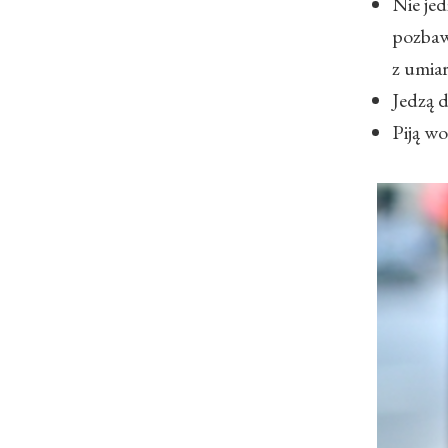
Nie jed
pozbaw
z umia
Jedzą d
Piją w