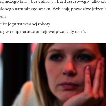
zą niczego tzw. „ bez cukru”, „ beztłuszczowego” albo sz
ionego naturalnego smaku. Wybierają prawdziwe jedzenie 
rem.
użo jogurtu własnej roboty.
odę w temperaturze pokojowej przez cały dzień.