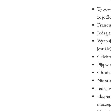
Typowa 
że je źl
Francu
Jedzą t
Wyznaj
jest źl
Celebru
Piją wi
Chodzą
Nie sto
Jedzą w
Eksper
inaczej.