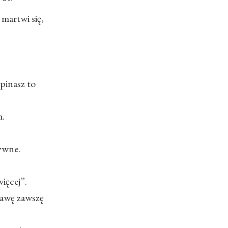
martwi się,
pinasz to
m.
ywne.
ięcej”.
rawę zawszę