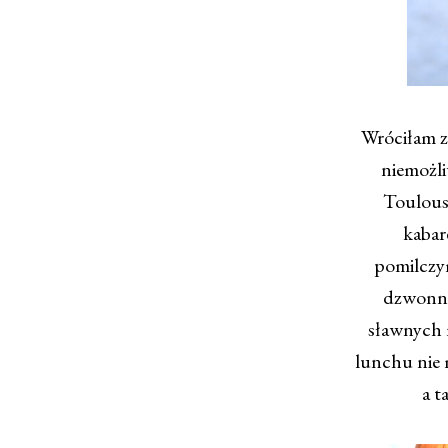
Wróciłam z 
niemożli
Toulous
kabar
pomilczym
dzwonni
sławnych m
lunchu nie m
a t