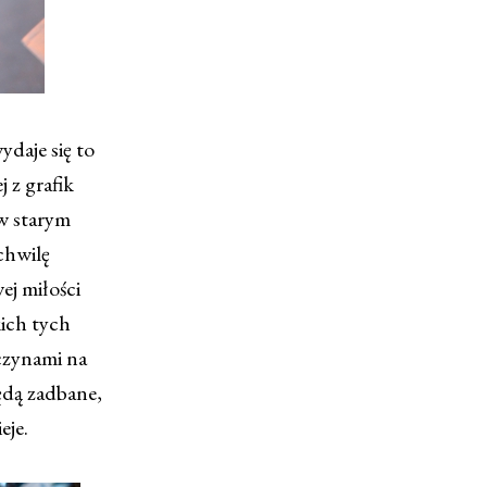
ydaje się to
 z grafik
w starym
chwilę
ej miłości
ich tych
wczynami na
będą zadbane,
eje.