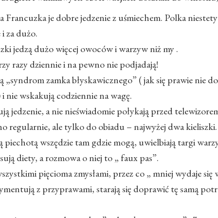
Francuzka je dobre jedzenie z uśmiechem. Polka niestety 
e i za dużo.
zki jedzą dużo więcej owoców i warzyw niż my .
rzy razy dziennie i na pewno nie podjadają!
ą „syndrom zamka błyskawicznego” ( jak się prawie nie do
e) i nie wskakują codziennie na wagę.
ją jedzenie, a nie nieświadomie połykają przed telewizore
no regularnie, ale tylko do obiadu – najwyżej dwa kieliszki.
 piechotą wszędzie tam gdzie mogą, uwielbiają targi warz
sują diety, a rozmowa o niej to „ faux pas”.
szystkimi pięcioma zmysłami, przez co „ mniej wydaje się w
ymentują z przyprawami, starają się doprawić tę samą pot