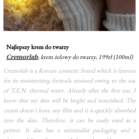
Najlepszy krem do twarzy
, krem żelowy do twarzy, 199zł (100ml)
Cremorlab
Cremolab is a Korean cosmetic brand which is famous
for its moisturising formula attained owing to the use
of T.E.N. thermal water. Already after the first use, I
knew that my skin will be bright and nourished. The
cream doesn't leave any film and it is quickly absorbed
into the skin. Therefore, it can be easily used as a
primer. It also has a minimalist packaging and a