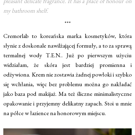
pleasant delicate fragrance. It has a place of honour on
my bathroom shelf.
***
Cremorlab to koreańska marka kosmetyków, która
słynie z doskonale nawilżającej formuły, a to za sprawą
termalnej wody T.E.N.. Już po pierwszym użyciu
widziałam, że skóra jest bardziej promienna i
odżywiona. Krem nie zostawia żadnej powłoki i szybko
się wchłania, więc bez problemu można go nakładać
jako baza pod makijaż. Ma też śliczne minimalistyczne
opakowanie i przyjemny delikatny zapach. Stoi u mnie
na półce w łazience na honorowym miejscu.