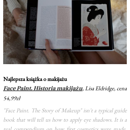
Najlepsza książka o makijażu
, Lisa Eldridge, cena
Face Paint. Historia makijażu
54,99zł
"Face Paint. The Story of Makeup" isn't a typical guide
book that will tell us how to apply eye shadows. It is a
real compendium on how first cosmetics were made,