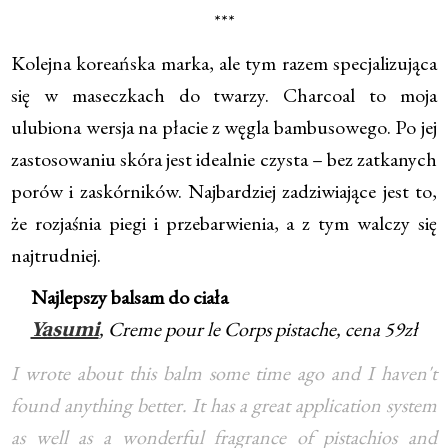
***
Kolejna koreańska marka, ale tym razem specjalizująca
się w maseczkach do twarzy. Charcoal to moja
ulubiona wersja na płacie z węgla bambusowego. Po jej
zastosowaniu skóra jest idealnie czysta – bez zatkanych
porów i zaskórników. Najbardziej zadziwiające jest to,
że rozjaśnia piegi i przebarwienia, a z tym walczy się
najtrudniej.
Najlepszy balsam do ciała
, Creme pour le Corps pistache, cena 59zł
Yasumi
I wrote about this balm some time ago and I haven't
found anything better. It has a great application system
as well as a wonderful fragrance of pistachios and