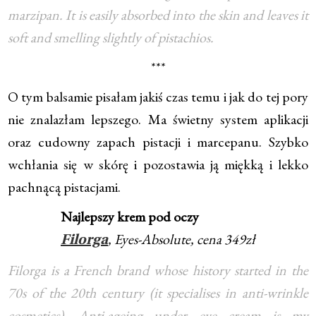
marzipan. It is easily absorbed into the skin and leaves it
soft and smelling slightly of pistachios.
***
O tym balsamie pisałam jakiś czas temu i jak do tej pory
nie znalazłam lepszego. Ma świetny system aplikacji
oraz cudowny zapach pistacji i marcepanu. Szybko
wchłania się w skórę i pozostawia ją miękką i lekko
pachnącą pistacjami.
Najlepszy krem pod oczy
, Eyes-Absolute, cena 349zł
Filorga
Filorga is a French brand whose history started in the
70s of the 20th century (it specialises in anti-wrinkle
cosmetics). Anti-ageing under eye cream is my