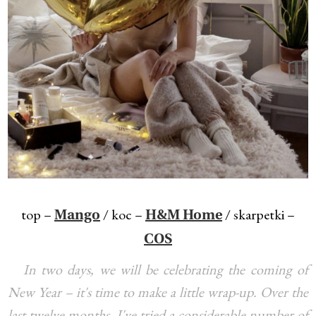
top –
/ koc –
/ skarpetki –
Mango
H&M Home
COS
In two days, we will be celebrating the coming of
New Year – it's time to make a little wrap-up. Over the
last twelve months, I've tried a considerable number of