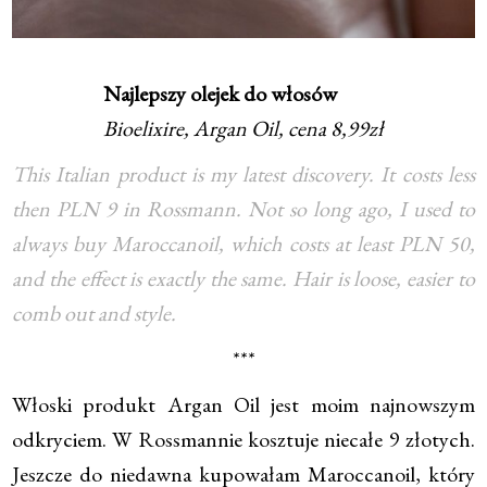
Najlepszy olejek do włosów
Bioelixire, Argan Oil, cena 8,99zł
This Italian product is my latest discovery. It costs less
then PLN 9 in Rossmann. Not so long ago, I used to
always buy Maroccanoil, which costs at least PLN 50,
and the effect is exactly the same. Hair is loose, easier to
comb out and style.
***
Włoski produkt Argan Oil jest moim najnowszym
odkryciem. W Rossmannie kosztuje niecałe 9 złotych.
Jeszcze do niedawna kupowałam Maroccanoil, który