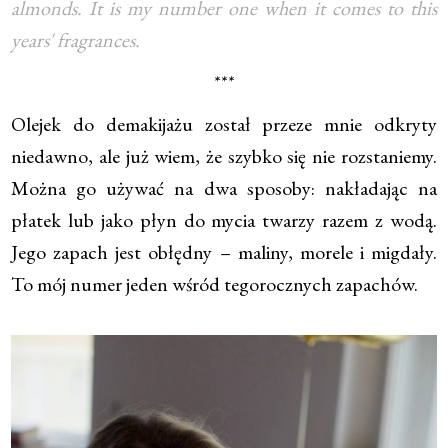
almonds. It is my number one when it comes to this
years' fragrances.
***
Olejek do demakijażu został przeze mnie odkryty
niedawno, ale już wiem, że szybko się nie rozstaniemy.
Można go używać na dwa sposoby: nakładając na
płatek lub jako płyn do mycia twarzy razem z wodą.
Jego zapach jest obłędny – maliny, morele i migdały.
To mój numer jeden wśród tegorocznych zapachów.