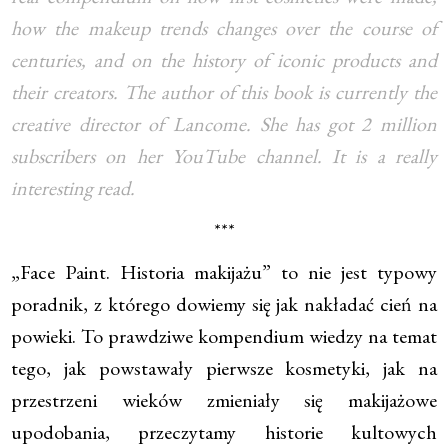
how the makeup trends changes over the course of
centuries, and on the history of iconic products and
their creators. The author of this book is currently the
creative director of Lancome. She has got 2 million
subscribers on her YouTube channel. It is a really
interesting read.
***
„Face Paint. Historia makijażu” to nie jest typowy
poradnik, z którego dowiemy się jak nakładać cień na
powieki. To prawdziwe kompendium wiedzy na temat
tego, jak powstawały pierwsze kosmetyki, jak na
przestrzeni wieków zmieniały się makijażowe
upodobania, przeczytamy historie kultowych