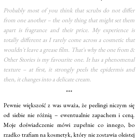
Probably most of you think that scrubs do not differ
from one another – the only thing that might set them
apart is fragrance and their price. My experience is
totally different as I rarely come across a cosmetic that
wouldn't leave a grease film. That's why the one from &
Other Stories is my favourite one. It has a phenomenal
texture – at first, it strongly peels the epidermis and
then, it changes into a delicate cream.
***
Pewnie większość z was uważa, że peelingi niczym się
od siebie nie różnią – ewentualnie zapachem i ceną.
Moje doświadczenie mówi zupełnie co innego, bo
rzadko trafiam na kosmetyk, który nie zostawia oleistej