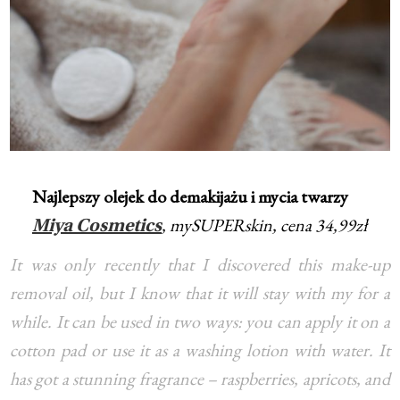
Najlepszy olejek do demakijażu i mycia twarzy
, mySUPERskin, cena 34,99zł
Miya Cosmetics
It was only recently that I discovered this make-up
removal oil, but I know that it will stay with my for a
while. It can be used in two ways: you can apply it on a
cotton pad or use it as a washing lotion with water. It
has got a stunning fragrance – raspberries, apricots, and