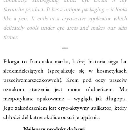
favourite product. It has a unique packaging – it looks
like a pen. It ends in a cryo-active applicator which
delicately cools under eye areas and makes our skin
firmer.
***
Filorga to francuska marka, której historia sięga lat
siedemdziesiątych (specjalizuje się w kosmetykach
przeciwzmarszczkowych). Krem pod oczy przeciw
oznakom starzenia jest moim ulubieńcem. Ma
niespotykane opakowanie – wygląda jak długopis.
Jego zakończeniem jest cryo-aktywny aplikator, który
chłodzi delikatne okolice oczu i je ujędrnia.
Najlepszy produkt do brwi