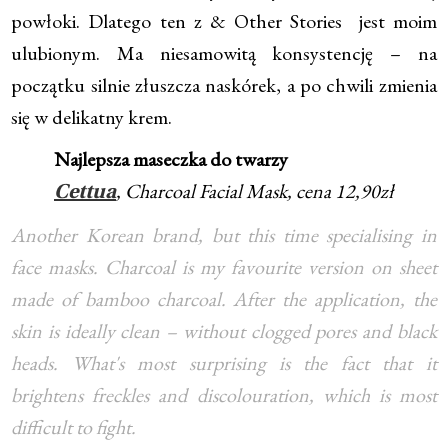
powłoki. Dlatego ten z & Other Stories jest moim
ulubionym. Ma niesamowitą konsystencję – na
początku silnie złuszcza naskórek, a po chwili zmienia
się w delikatny krem.
Najlepsza maseczka do twarzy
, Charcoal Facial Mask, cena 12,90zł
Cettua
Another Korean brand, but this time specialising in
face masks. Charcoal is my favourite version on sheet
made of bamboo charcoal. After the application, the
skin is ideally clean – without clogged pores and black
heads. What's most surprising is the fact that it
brightens freckles and discolouration, which is most
difficult to fight.