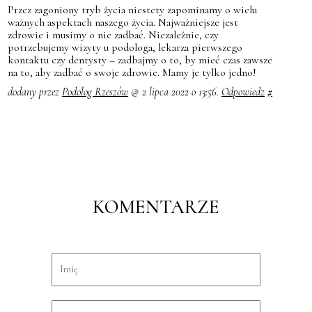
Przez zagoniony tryb życia niestety zapominamy o wielu
ważnych aspektach naszego życia. Najważniejsze jest
zdrowie i musimy o nie zadbać. Niezależnie, czy
potrzebujemy wizyty u podologa, lekarza pierwszego
kontaktu czy dentysty – zadbajmy o to, by mieć czas zawsze
na to, aby zadbać o swoje zdrowie. Mamy je tylko jedno!
dodany przez
Podolog Rzeszów
@ 2 lipca 2022 o 13:56.
Odpowiedz
#
KOMENTARZE