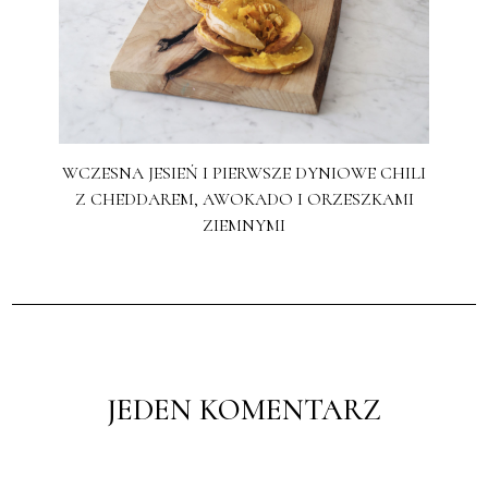
WCZESNA JESIEŃ I PIERWSZE DYNIOWE CHILI
Z CHEDDAREM, AWOKADO I ORZESZKAMI
ZIEMNYMI
JEDEN KOMENTARZ