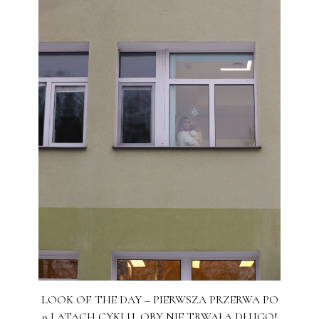
LOOK OF THE DAY – PIERWSZA PRZERWA PO
9 LATACH CYKLU. OBY NIE TRWAŁA DŁUGO!