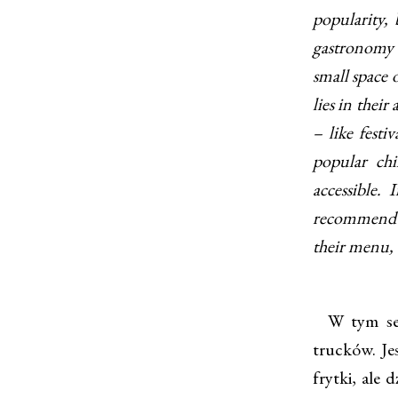
popularity, 
gastronomy a
small space 
lies in their
– like festi
popular chi
accessible.
recommend yo
their menu,
W tym sezo
trucków. Je
frytki, ale 