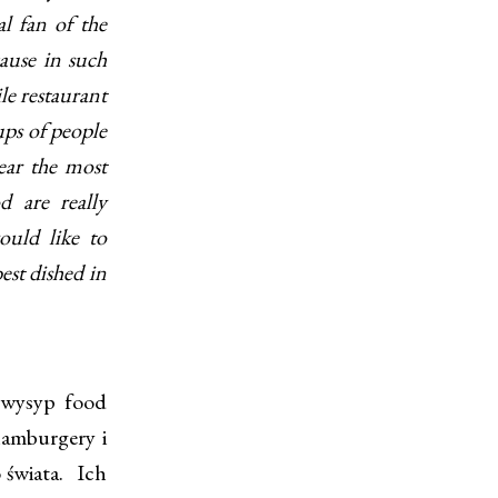
l fan of the
cause in such
le restaurant
oups of people
near the most
d are really
ould like to
est dished in
 wysyp food
hamburgery i
o świata. Ich