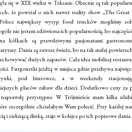
częła się w XIX wieku w Teksasie. Obecnie są tak popular
ych, że powstał o nich nawet reality show „The Great
olsce największy wysyp food trucków mogliśmy zo
góle nie jestem zdziwiona ich popularnością, bo najczęście
i na kółkach są prawdziwymi pasjonatami gastronomi
arytasy. Dania są zawsze świeże, bo na tak małej powierzch
zechowywać dużych zapasów. Cała idea mobilnej restaurac
ści. Furgonetki jeżdżą w miejsca gdzie przebywa najwięce
, rynki, pod biurowce, a w weekendy stacjonują
iejszych placów zabaw dla dzieci. Dodatkowo ceny za 
 naprawdę przystępne. W Trójmieście mam kilka ulub
óre szczególnie chciałabym Wam polecić. Przy każdej nada
cią i cieknącą ślinką, staje w kolejce po ich popisowe dania.