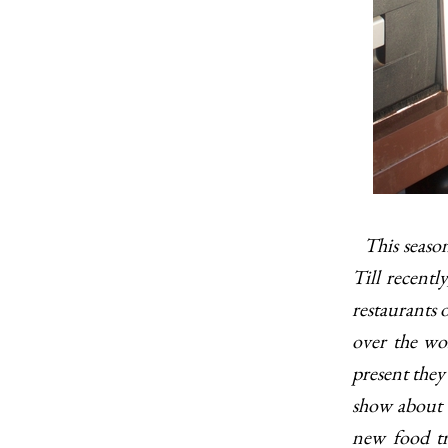
This season 
Till recentl
restaurants o
over the wo
present they
show about 
new food tr