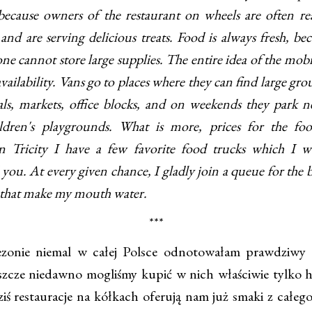
because owners of the restaurant on wheels are often rea
nd are serving delicious treats. Food is always fresh, be
one cannot store large supplies. The entire idea of the mobi
 availability. Vans go to places where they can find large gr
vals, markets, office blocks, and on weekends they park 
ldren's playgrounds. What is more, prices for the foo
 In Tricity I have a few favorite food trucks which I w
u. At every given chance, I gladly join a queue for the b
 that make my mouth water.
***
nie niemal w całej Polsce odnotowałam prawdziwy
szcze niedawno mogliśmy kupić w nich właściwie tylko 
dziś restauracje na kółkach oferują nam już smaki z całeg