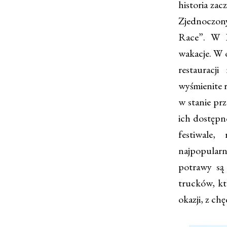
historia za
Zjednoczon
Race”. W P
wakacje. W o
restauracj
wyśmienite r
w stanie pr
ich dostępno
festiwale
najpopularn
potrawy są
trucków, kt
okazji, z chę