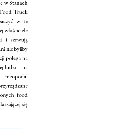
ne w Stanach
 Food Truck
baczyć w te
j właściciele
i i serwują
ni nie byliby
ji polega na
j ludzi – na
 nieopodal
przyrządzane
ionych food
rzającej się