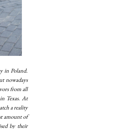
ty in Poland.
 but nowadays
avors from all
in Texas. At
tch a reality
st amount of
sed by their