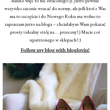
daleko więc to nic straconego:)). Jutro pewnie
wszystko zacznie wracać do normy, ale jeśli ktoś z Was
ma to szczęście i do Nowego Roku ma wolne to
zapraszam jutro na bloga – chciałabym Wam pokazać
prosty i idealny strój na … przeceny!:) Macie coś
upatrzonego w sklepach?:)
Follow my blog with bloglovin!